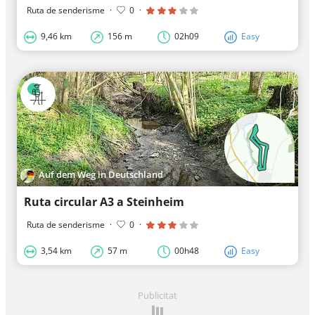
Ruta de senderisme
·
0
·
9,46 km
156 m
02h09
Easy
Auf dem Weg in Deutschland
Ruta circular A3 a Steinheim
Ruta de senderisme
·
0
·
3,54 km
57 m
00h48
Easy
Publicitat