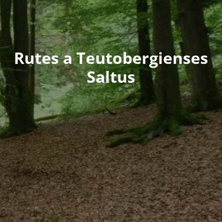
Rutes a Teutobergienses
Saltus