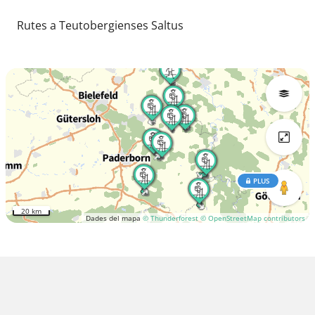
Rutes a Teutobergienses Saltus
PLUS
20 km
Dades del mapa
© Thunderforest
© OpenStreetMap contributors