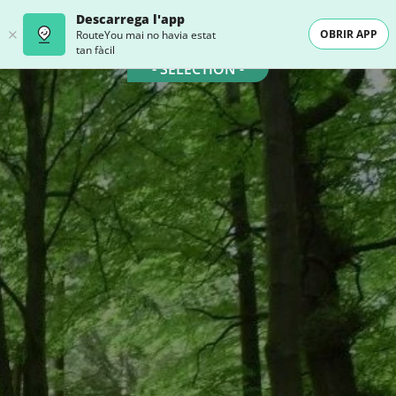
Descarrega l'app
OBRIR APP
RouteYou mai no havia estat
tan fàcil
- SELECTION -