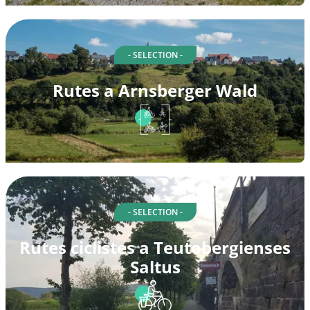
- SELECTION -
Rutes a Arnsberger Wald
- SELECTION -
Rutes ciclistes a Teutobergienses
Saltus