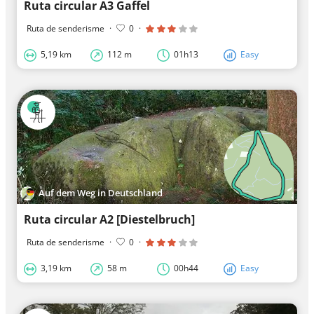
Ruta circular A3 Gaffel
Ruta de senderisme
·
0
·
5,19 km
112 m
01h13
Easy
Auf dem Weg in Deutschland
Ruta circular A2 [Diestelbruch]
Ruta de senderisme
·
0
·
3,19 km
58 m
00h44
Easy