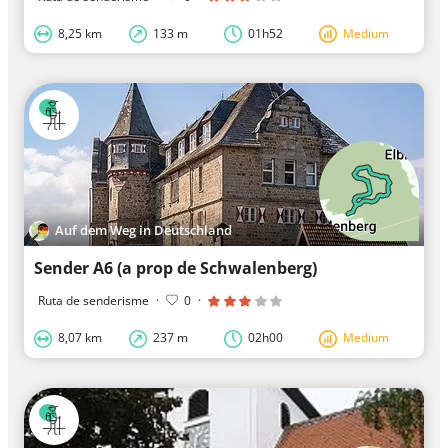
8,25 km
133 m
01h52
Medium
Auf dem Weg in Deutschland
Sender A6 (a prop de Schwalenberg)
Ruta de senderisme
·
0
·
8,07 km
237 m
02h00
Medium