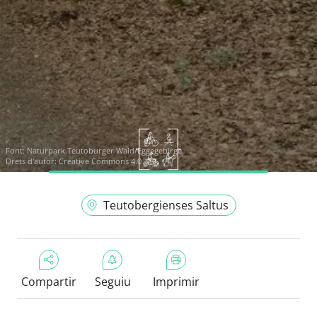
Font:
Naturpark Teutoburger Wald/Eggegebirge
Drets d'autor: Creative Commons 4.0
Teutobergienses Saltus
Compartir
Seguiu
Imprimir