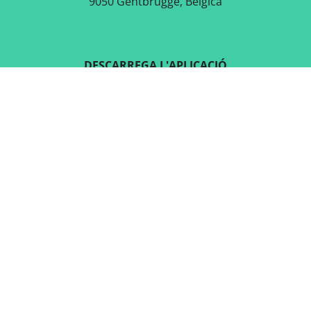
9050 Gentbrugge, Bèlgica
DESCARREGA L'APLICACIÓ
GRATUÏTA
SEGUEIX-NOS