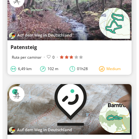
Auf dem Weg in Deutschland
Patensteig
Ruta per caminar
·
0
·
6,49 km
102 m
01h28
Medium
Auf dem Weg in Deutschland