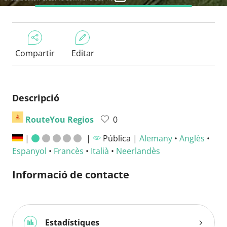
Compartir
Editar
Descripció
RouteYou Regios
0
|
|
Pública |
Alemany
•
Anglès
•
Espanyol
•
Francès
•
Italià
•
Neerlandès
Informació de contacte
Estadístiques