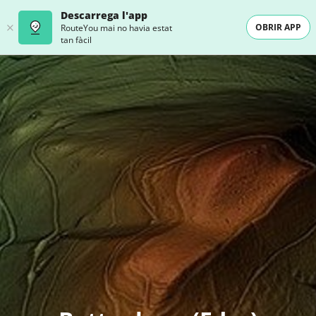
Descarrega l'app
OBRIR APP
RouteYou mai no havia estat
tan fàcil