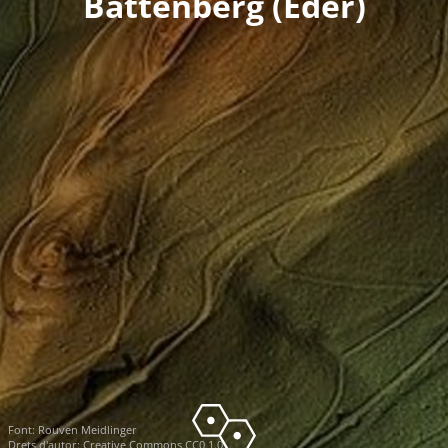
Battenberg (Eder)
Font:
Rouven Meidlinger
Drets d'autor:
Creative Commons CC0 1.0