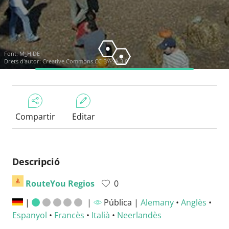
Font:
M_H.DE
Drets d'autor:
Creative Commons CC BY-SA 3.0
Compartir
Editar
Descripció
RouteYou Regios
0
|
|
Pública |
Alemany
•
Anglès
•
Espanyol
•
Francès
•
Italià
•
Neerlandès