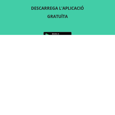
DESCARREGA L'APLICACIÓ
GRATUÏTA
SEGUEIX-NOS