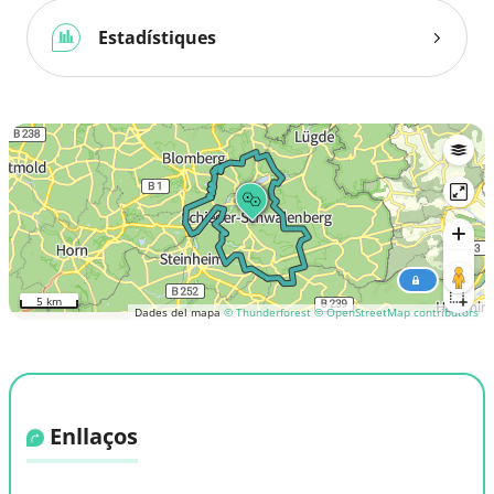
Estadístiques
5 km
Dades del mapa
© Thunderforest
© OpenStreetMap contributors
Enllaços