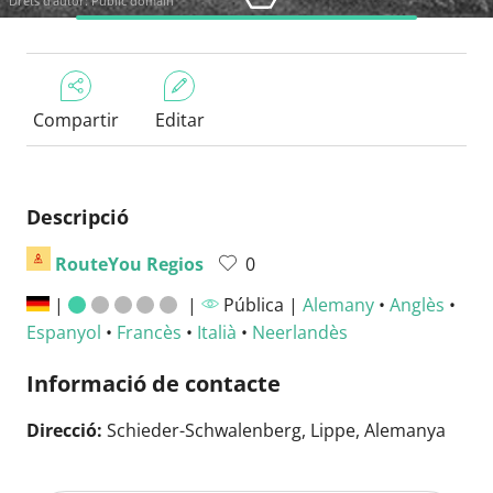
Drets d'autor: Public domain
Compartir
Editar
Descripció
RouteYou Regios
0
|
|
Pública |
Alemany
•
Anglès
•
Espanyol
•
Francès
•
Italià
•
Neerlandès
Informació de contacte
Direcció:
Schieder-Schwalenberg, Lippe, Alemanya