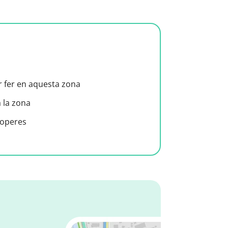
er fer en aquesta zona
a la zona
roperes