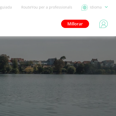
 guiada
RouteYou per a professionals
Idioma
Millorar