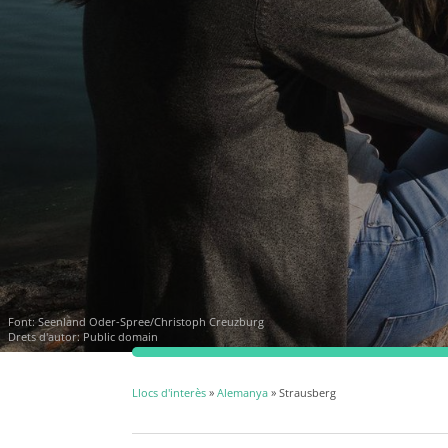
Font:
Seenland Oder-Spree/Christoph Creuzburg
Drets d'autor: Public domain
Llocs d'interès
»
Alemanya
» Strausberg