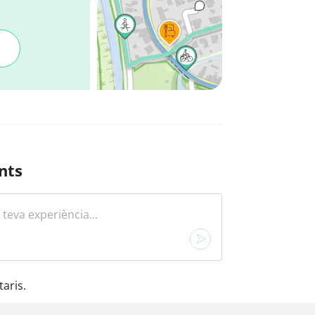
nts
aris.