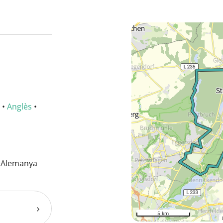
•
Anglès
•
, Alemanya
5 km