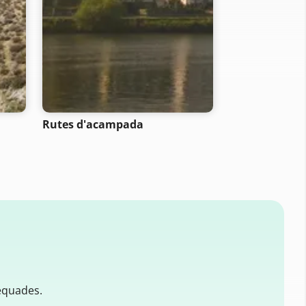
- SELECTION -
Rutes d'acampada
Rutes de bicic
muntanya
equades.