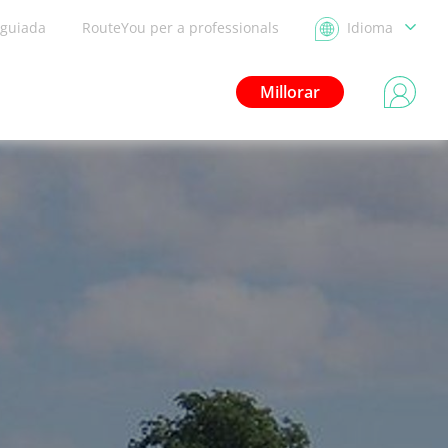
 guiada
RouteYou per a professionals
Idioma
Millorar