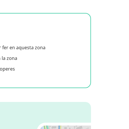
er fer en aquesta zona
a la zona
roperes