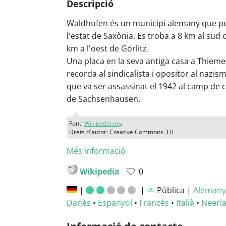
Descripció
Waldhufen és un municipi alemany que p
l'estat de Saxònia. Es troba a 8 km al sud 
km a l'oest de Görlitz.
Una placa en la seva antiga casa a Thiem
recorda al sindicalista i opositor al nazism
que va ser assassinat el 1942 al camp de 
de Sachsenhausen.
Font:
Wikipedia.org
Drets d'autor: Creative Commons 3.0
Més informació
Wikipedia
0
|
|
Pública |
Alemany
Danès
•
Espanyol
•
Francès
•
Italià
•
Neerl