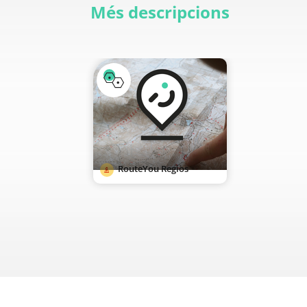
Més descripcions
RouteYou Regios