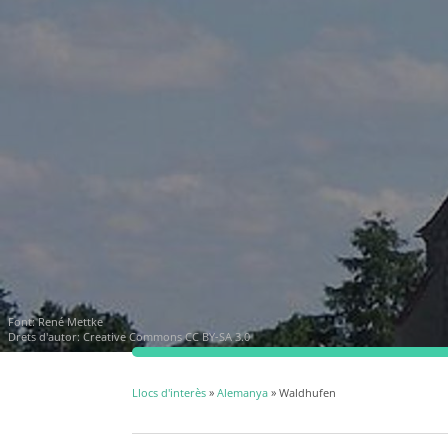
Font:
René Mettke
Drets d'autor:
Creative Commons CC BY-SA 3.0
Llocs d'interès
»
Alemanya
» Waldhufen