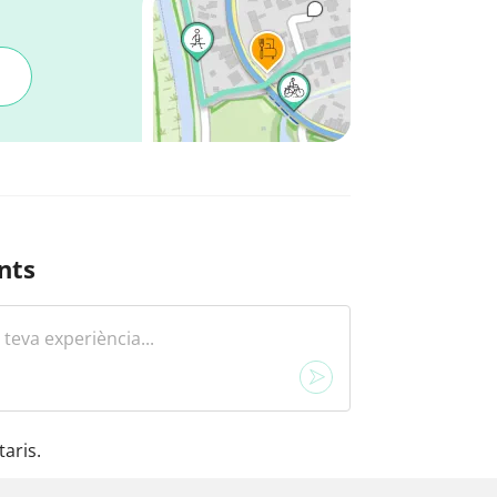
nts
aris.