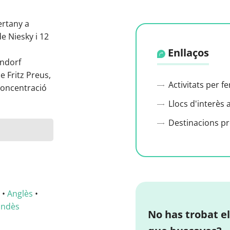
ertany a
de Niesky i 12
Enllaços
endorf
e Fritz Preus,
Activitats per f
concentració
Llocs d'interès 
Destinacions p
•
Anglès
•
andès
No has trobat el