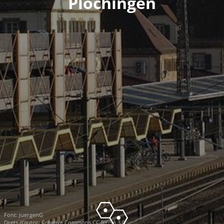
Plochingen
Font:
JuergenG
Drets d'autor:
Creative Commons CC BY-SA 3.0