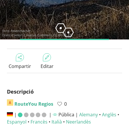
Font:
Assenmacher
Drets d'autor:
Creative Commons CC BY-SA 4.0
Compartir
Editar
Descripció
RouteYou Regios
0
|
|
Pública |
Alemany
•
Anglès
•
Espanyol
•
Francès
•
Italià
•
Neerlandès