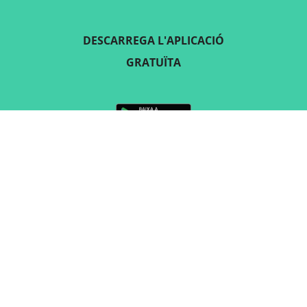
DESCARREGA L'APLICACIÓ
GRATUÏTA
SEGUEIX-NOS