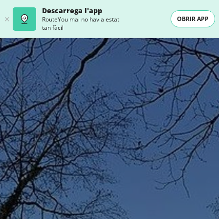
Descarrega l'app
OBRIR APP
RouteYou mai no havia estat
tan fàcil