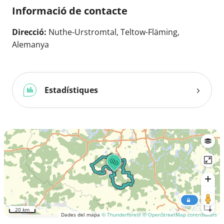
Informació de contacte
Direcció:
Nuthe-Urstromtal, Teltow-Fläming,
Alemanya
Estadístiques
20 km
Dades del mapa
© Thunderforest
© OpenStreetMap contributors