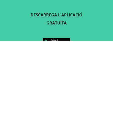
DESCARREGA L'APLICACIÓ
GRATUÏTA
SEGUEIX-NOS