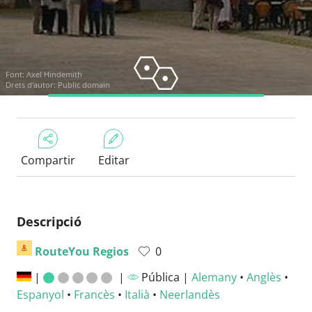
Font:
Axel Hindemith
Drets d'autor: Public domain
Compartir
Editar
Descripció
RouteYou Regios
0
|
|
Pública |
Alemany
•
Anglès
•
Espanyol
•
Francès
•
Italià
•
Neerlandès