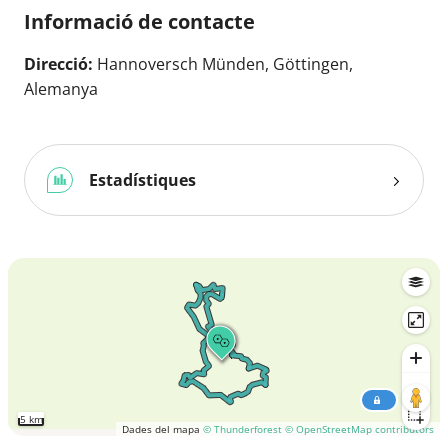
Informació de contacte
Direcció:
Hannoversch Münden, Göttingen,
Alemanya
Estadístiques
5 km
Dades del mapa
© Thunderforest
© OpenStreetMap contributors