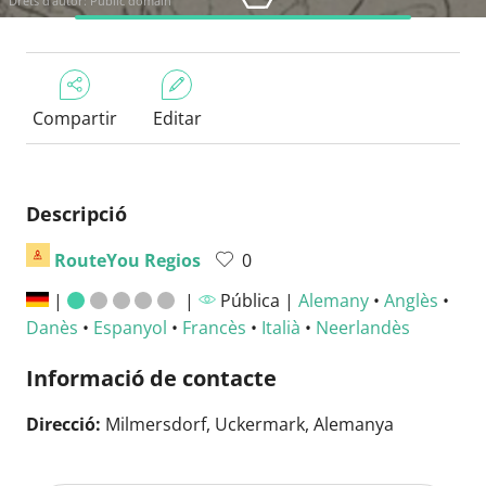
Drets d'autor: Public domain
Compartir
Editar
Descripció
RouteYou Regios
0
|
|
Pública |
Alemany
•
Anglès
•
Danès
•
Espanyol
•
Francès
•
Italià
•
Neerlandès
Informació de contacte
Direcció:
Milmersdorf, Uckermark, Alemanya