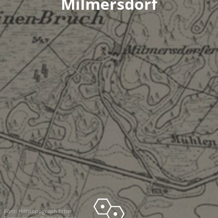
Milmersdorf
Font:
Hilfstopograph Erber