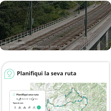
Font:
Tohma (talk)
Drets d'autor:
Creative Commons CC BY-SA 4.0
Planifiqui la seva ruta