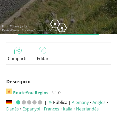
Font:
Tohma (talk)
Drets d'autor:
Creative Commons CC BY-SA 4.0
Compartir
Editar
Descripció
RouteYou Regios
0
|
|
Pública |
Alemany
•
Anglès
•
Danès
•
Espanyol
•
Francès
•
Italià
•
Neerlandès