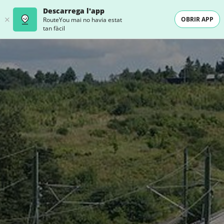
Descarrega l'app
OBRIR APP
RouteYou mai no havia estat
tan fàcil