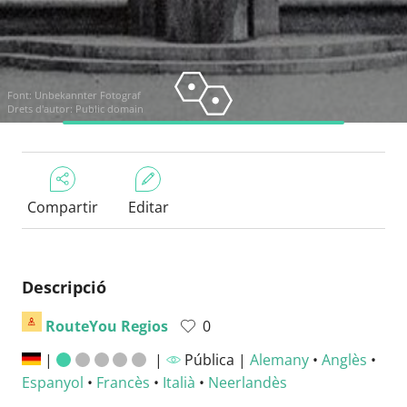
Font:
Unbekannter Fotograf
Drets d'autor: Public domain
Compartir
Editar
Descripció
RouteYou Regios
0
|
|
Pública |
Alemany
•
Anglès
•
Espanyol
•
Francès
•
Italià
•
Neerlandès