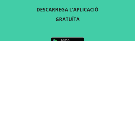
DESCARREGA L'APLICACIÓ
GRATUÏTA
SEGUEIX-NOS