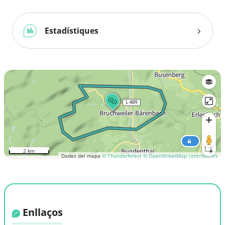
Estadístiques
2 km
Dades del mapa
© Thunderforest
© OpenStreetMap contributors
Enllaços