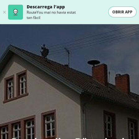
Descarrega l'app
OBRIR APP
RouteYou mai no havia estat
tan fàcil