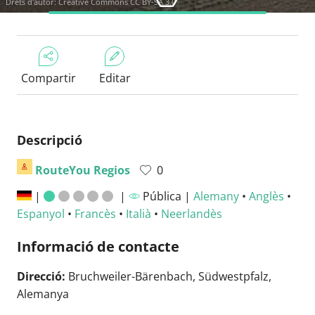
Drets d'autor:
Creative Commons CC BY-SA 3.0
Compartir
Editar
Descripció
RouteYou Regios
0
|
|
Pública |
Alemany
•
Anglès
•
Espanyol
•
Francès
•
Italià
•
Neerlandès
Informació de contacte
Direcció:
Bruchweiler-Bärenbach, Südwestpfalz,
Alemanya