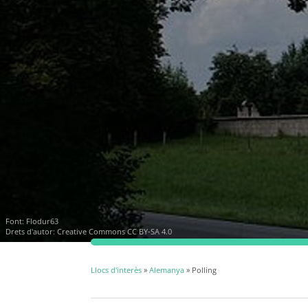
Font:
Flodur63
Drets d'autor:
Creative Commons CC BY-SA 4.0
Llocs d'interès
»
Alemanya
» Polling