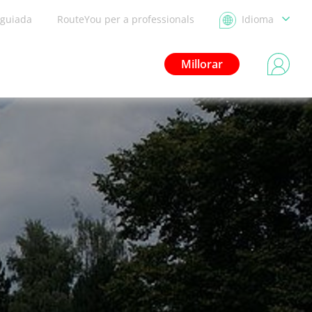
 guiada
RouteYou per a professionals
Idioma
Millorar