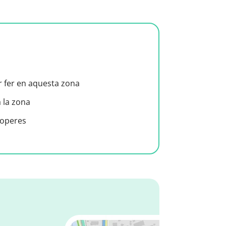
er fer en aquesta zona
a la zona
roperes