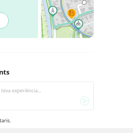
nts
aris.