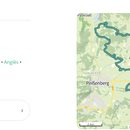
•
Anglès
•
2 km