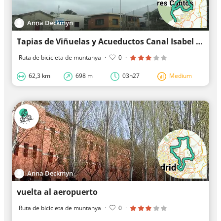
Anna Deckmyn
Tapias de Viñuelas y Acueductos Canal Isabel II
Ruta de bicicleta de muntanya
·
0
·
62,3 km
698 m
03h27
Medium
Anna Deckmyn
vuelta al aeropuerto
Ruta de bicicleta de muntanya
·
0
·