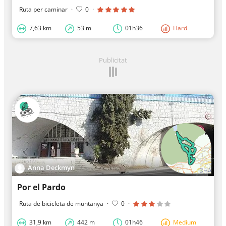
Ruta per caminar
·
0
·
7,63 km
53 m
01h36
Hard
Publicitat
Anna Deckmyn
Por el Pardo
Ruta de bicicleta de muntanya
·
0
·
31,9 km
442 m
01h46
Medium