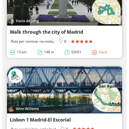
Hans de Jong
Walk through the city of Madrid
Ruta per caminar recreatiu
·
8
·
13 km
148 m
02h51
Hard
Wim Willems
Lisbon 1 Madrid-El Escorial