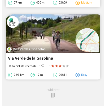
57 km
456 m
03h09
Medium
Vías Verdes Españolas
Via Verde de la Gasolina
Ruta ciclista recreatiu
·
0
·
2,93 km
17 m
00h11
Easy
Publicitat