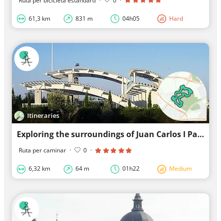
Ruta per bicicleta estàndard
·
0
·
61,3 km
831 m
04h05
Hard
Itineraries
Exploring the surroundings of Juan Carlos I Park
Ruta per caminar
·
0
·
6,32 km
64 m
01h22
Medium