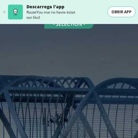
Descarrega l'app
OBRIR APP
RouteYou mai no havia estat
tan fàcil
- SELECTION -