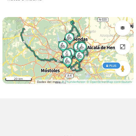
PLUS
20 km
Dades del mapa
© Thunderforest
© OpenStreetMap contributors