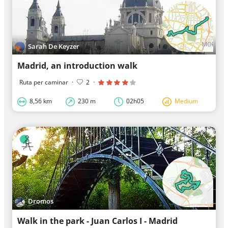
Sarah De Keyzer
Madrid, an introduction walk
Ruta per caminar
·
2
·
8,56 km
230 m
02h05
Medium
Dromos
Walk in the park - Juan Carlos I - Madrid