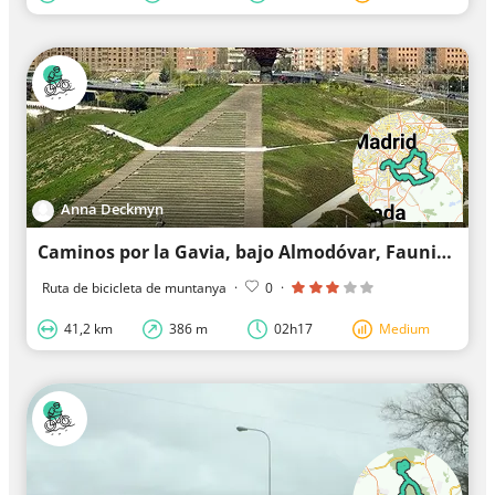
Anna Deckmyn
Caminos por la Gavia, bajo Almodóvar, Faunia y vuelta por carril
Ruta de bicicleta de muntanya
·
0
·
41,2 km
386 m
02h17
Medium