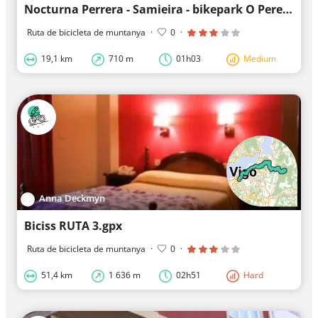
Nocturna Perrera - Samieira - bikepark O Pereiro - Fervenzas
Ruta de bicicleta de muntanya
·
0
·
19,1 km
710 m
01h03
Medium
Anna Deckmyn
Biciss RUTA 3.gpx
Ruta de bicicleta de muntanya
·
0
·
51,4 km
1 636 m
02h51
Hard