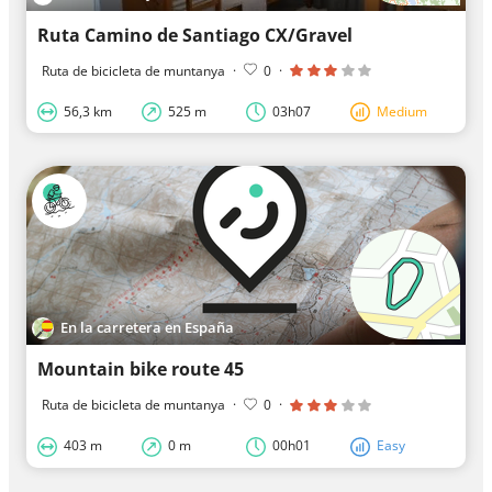
Ruta Camino de Santiago CX/Gravel
Ruta de bicicleta de muntanya
·
0
·
56,3 km
525 m
03h07
Medium
En la carretera en España
Mountain bike route 45
Ruta de bicicleta de muntanya
·
0
·
403 m
0 m
00h01
Easy