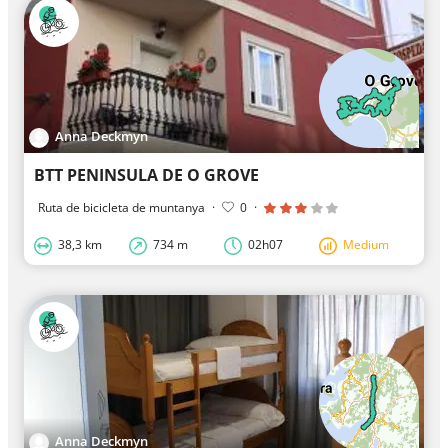
Anna Deckmyn
BTT PENINSULA DE O GROVE
Ruta de bicicleta de muntanya
·
0
·
38,3 km
734 m
02h07
Medium
Anna Deckmyn