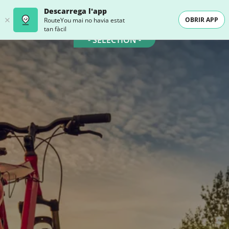
Descarrega l'app
OBRIR APP
RouteYou mai no havia estat
tan fàcil
- SELECTION -