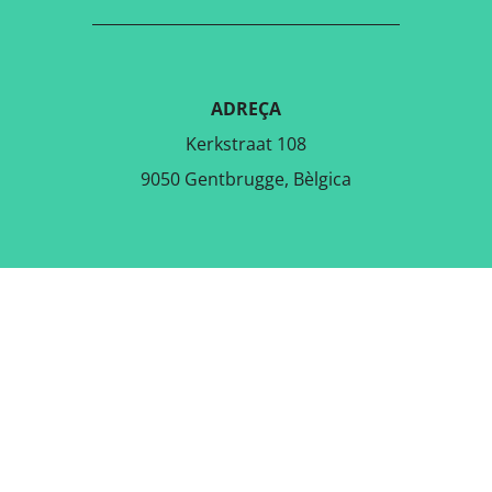
ADREÇA
Kerkstraat 108
9050 Gentbrugge, Bèlgica
DESCARREGA L'APLICACIÓ
GRATUÏTA