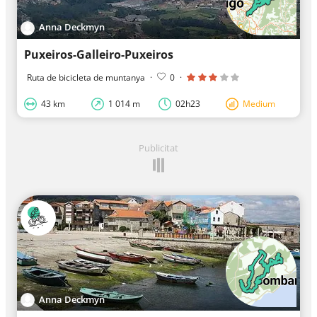
Anna Deckmyn
Puxeiros-Galleiro-Puxeiros
Ruta de bicicleta de muntanya
·
0
·
43 km
1 014 m
02h23
Medium
Publicitat
Anna Deckmyn