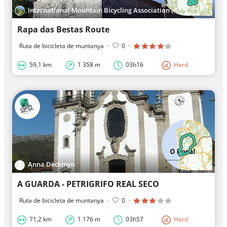
International Mountain Bicycling Association (Spain)
Rapa das Bestas Route
Ruta de bicicleta de muntanya
·
0
·
59,1 km
1 358 m
03h16
Hard
Anna Deckmyn
A GUARDA - PETRIGRIFO REAL SECO
Ruta de bicicleta de muntanya
·
0
·
71,2 km
1 176 m
03h57
Hard