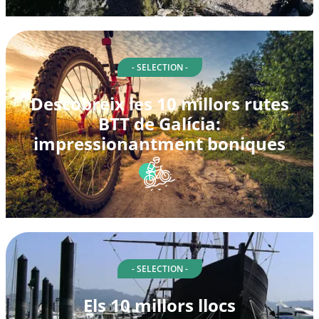
- SELECTION -
Descobreix les 10 millors rutes
BTT de Galícia:
impressionantment boniques
- SELECTION -
Els 10 millors llocs