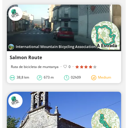
International Mountain Bicycling Association (Spain)
Salmon Route
Ruta de bicicleta de muntanya
·
0
·
38,8 km
673 m
02h09
Medium