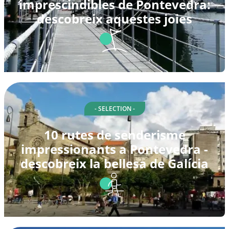
imprescindibles de Pontevedra:
descobreix aquestes joies
- SELECTION -
10 rutes de senderisme
impressionants a Pontevedra -
descobreix la bellesa de Galícia