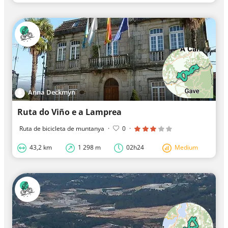
Anna Deckmyn
Ruta do Viño e a Lamprea
Ruta de bicicleta de muntanya
·
0
·
43,2 km
1 298 m
02h24
Medium