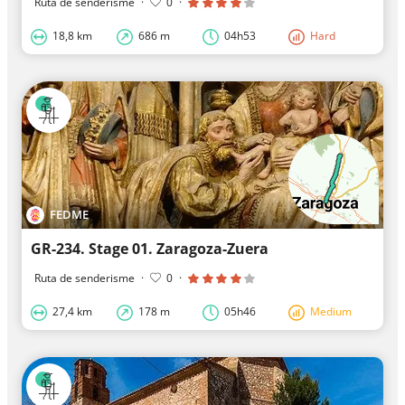
Ruta de senderisme
·
0
·
18,8 km
686 m
04h53
Hard
FEDME
GR-234. Stage 01. Zaragoza-Zuera
Ruta de senderisme
·
0
·
27,4 km
178 m
05h46
Medium