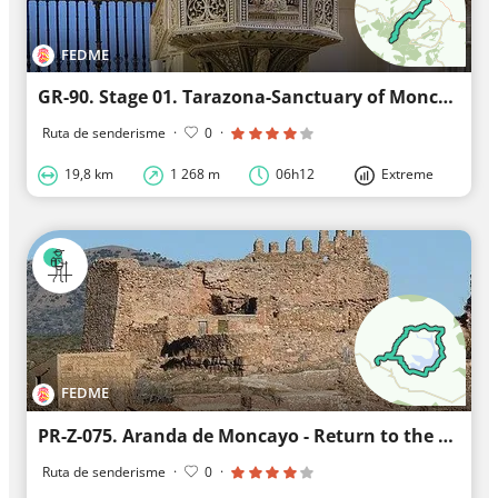
FEDME
GR-90. Stage 01. Tarazona-Sanctuary of Moncayo
Ruta de senderisme
·
0
·
19,8 km
1 268 m
06h12
Extreme
FEDME
PR-Z-075. Aranda de Moncayo - Return to the Maidevera Reservoir
Ruta de senderisme
·
0
·