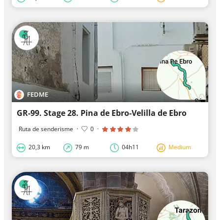
FEDME
GR-99. Stage 28. Pina de Ebro-Velilla de Ebro
Ruta de senderisme
·
0
·
20,3 km
79 m
04h11
Medium