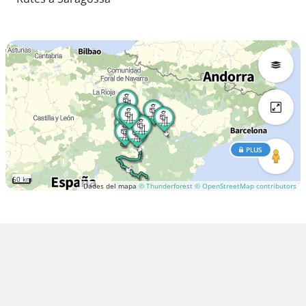
PLUS
50 km
Dades del mapa
© Thunderforest
© OpenStreetMap contributors