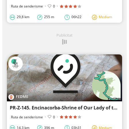
Ruta de senderisme
·
0
·
29,8 km
255 m
06h22
Medium
Publicitat
FEDME
PR-Z-145. Encinacorba-Shrine of Our Lady of the Vines
Ruta de senderisme
·
0
·
14,3 km
396 m
03h31
Medium