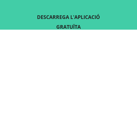
DESCARREGA L'APLICACIÓ
GRATUÏTA
SEGUEIX-NOS