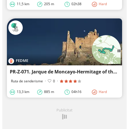
11,5 km
205 m
02h38
Hard
FEDME
PR-Z-071. Jarque de Moncayo-Hermitage of the Virgin of the Sierra
Ruta de senderisme
·
0
·
13,3 km
885 m
04h16
Hard
Publicitat