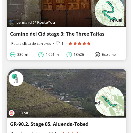
Lennard @ RouteYou
Camino del Cid stage 3: The Three Taifas
Ruta ciclista de carreres
·
1
·
336 km
4 691 m
13h26
Extreme
FEDME
GR-90.2. Stage 05. Aluenda-Tobed