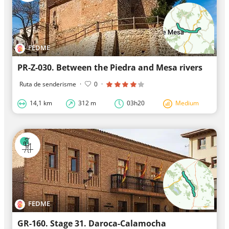
FEDME
PR-Z-030. Between the Piedra and Mesa rivers
Ruta de senderisme
·
0
·
14,1 km
312 m
03h20
Medium
FEDME
GR-160. Stage 31. Daroca-Calamocha