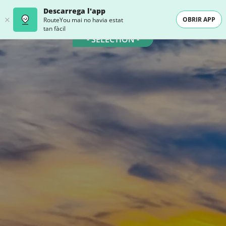
Descarrega l'app
OBRIR APP
RouteYou mai no havia estat
tan fàcil
- SELECTION -