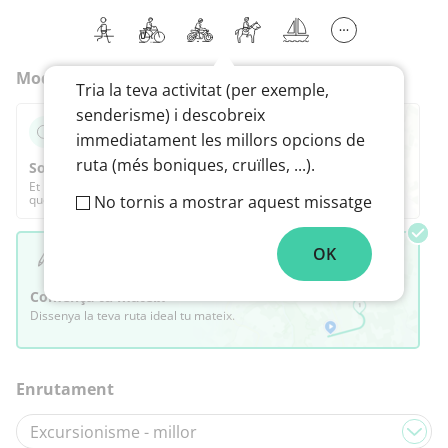
Mode
Tria la teva activitat (per exemple,
senderisme) i descobreix
immediatament les millors opcions de
ruta (més boniques, cruïlles, ...).
Sorprèn-me
Et proposem la millor ruta segons les teves preferències,
que després podràs adaptar completament.
No tornis a mostrar aquest missatge
OK
Comença tu mateix
Dissenya la teva ruta ideal tu mateix.
Enrutament