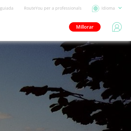
 guiada
RouteYou per a professionals
Idioma
Millorar