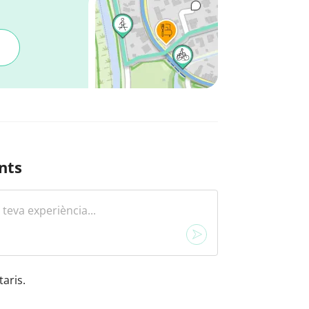
nts
aris.