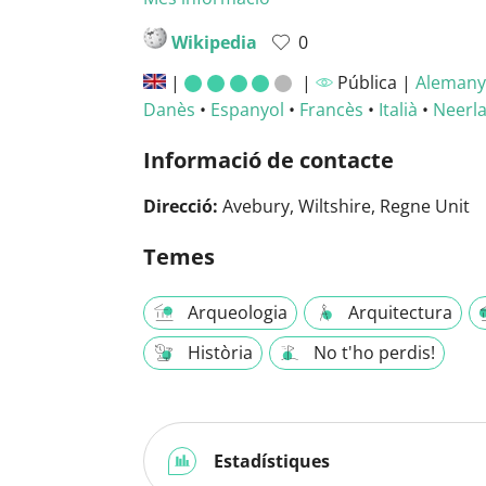
Wikipedia
0
|
|
Pública |
Alemany
Danès
•
Espanyol
•
Francès
•
Italià
•
Neerl
Informació de contacte
Direcció:
Avebury, Wiltshire, Regne Unit
Temes
Arqueologia
Arquitectura
Història
No t'ho perdis!
Estadístiques