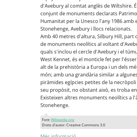
d'Avebury al comtat anglès de Wiltshire. É
conjunt de monuments declarats Patrimon
Humanitat per la Unesco l'any 1986 amb 
Stonehenge, Avebury i llocs relacionats.
Amb 40 metres d'altura, Silbury Hill, part
de monuments neolítics al voltant d'Avebu
quals s'inclou el cercle d'Avebury i el túmu
West Kennet, és el monticle fet per l'éss
alt de la prehistòria a Europa i un dels mé
món; amb una grandària similar a algunes
piràmides egípcies petites de la necròpoli 
seu propòsit, no obstant això, es troba en
Existeixen altres monuments neolítics a l'
Stonehenge.
Font:
Wikipedia.org
Drets d'autor: Creative Commons 3.0
Més informació