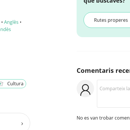
que buscaves?
Rutes properes
•
Anglès
•
andès
Comentaris rece
Cultura
No es van trobar coment