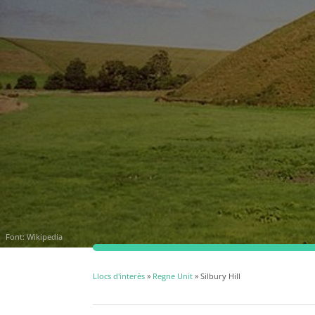
Font:
Wikipedia
Llocs d'interès
»
Regne Unit
» Silbury Hill