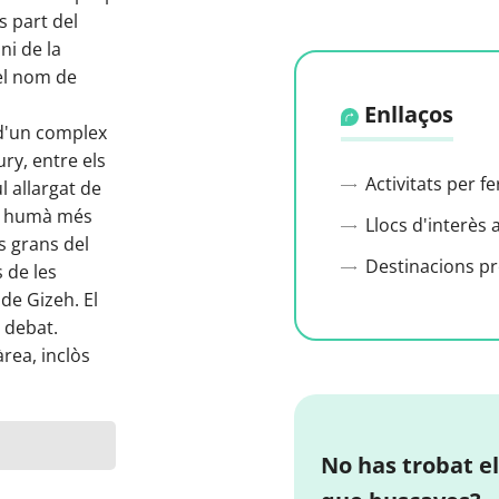
s part del
i de la
el nom de
Enllaços
 d'un complex
ry, entre els
Activitats per f
l allargat de
er humà més
Llocs d'interès 
s grans del
Destinacions p
 de les
de Gizeh. El
 debat.
àrea, inclòs
No has trobat el