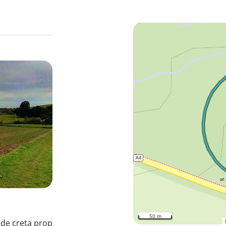
50 m
l de creta prop