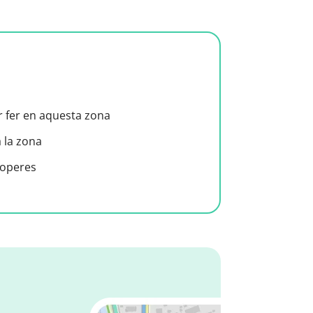
er fer en aquesta zona
a la zona
roperes