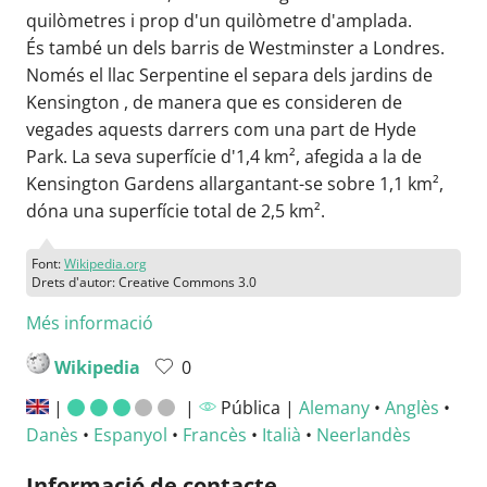
quilòmetres i prop d'un quilòmetre d'amplada.
És també un dels barris de Westminster a Londres.
Només el llac Serpentine el separa dels jardins de
Kensington , de manera que es consideren de
vegades aquests darrers com una part de Hyde
Park. La seva superfície d'1,4 km², afegida a la de
Kensington Gardens allargantant-se sobre 1,1 km²,
dóna una superfície total de 2,5 km².
Font:
Wikipedia.org
Drets d'autor: Creative Commons 3.0
Més informació
Wikipedia
0
|
|
Pública |
Alemany
•
Anglès
•
Danès
•
Espanyol
•
Francès
•
Italià
•
Neerlandès
Informació de contacte