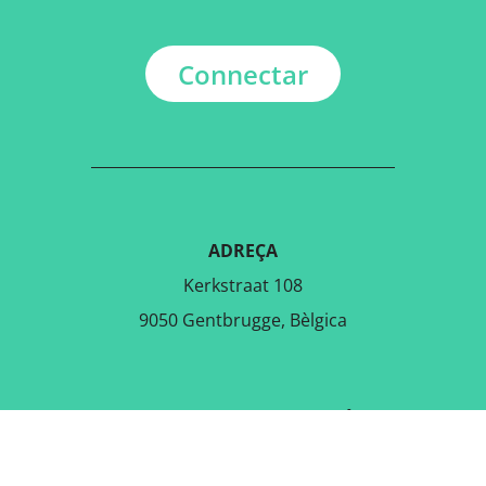
Connectar
ADREÇA
Kerkstraat 108
9050 Gentbrugge, Bèlgica
DESCARREGA L'APLICACIÓ
GRATUÏTA