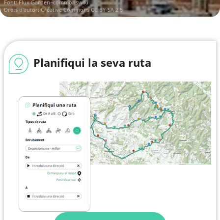
Font:
Flux Garden~commonswiki
Drets d'autor:
Creative Commons CC BY-SA 2.5
Planifiqui la seva ruta