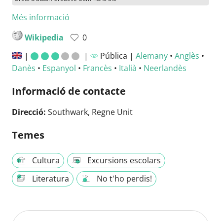
Més informació
Wikipedia
0
|
|
Pública |
Alemany
•
Anglès
•
Danès
•
Espanyol
•
Francès
•
Italià
•
Neerlandès
Informació de contacte
Direcció:
Southwark, Regne Unit
Temes
Cultura
Excursions escolars
Literatura
No t'ho perdis!