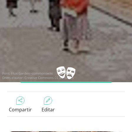
Font:
Flux Garden~commonswiki
Drets d'autor:
Creative Commons CC BY-SA 2.5
Compartir
Editar