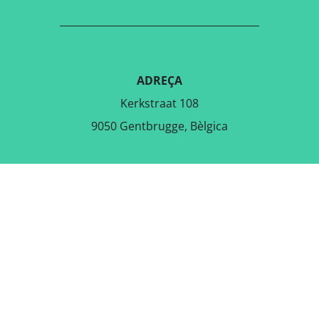
ADREÇA
Kerkstraat 108
9050 Gentbrugge, Bèlgica
DESCARREGA L'APLICACIÓ
GRATUÏTA