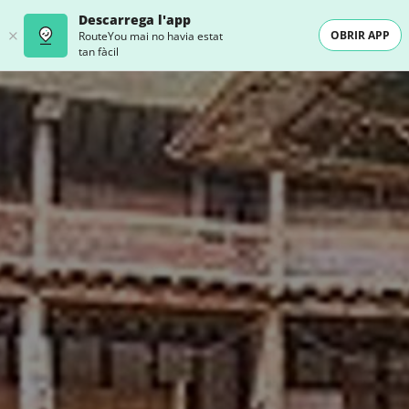
Descarrega l'app
OBRIR APP
RouteYou mai no havia estat
tan fàcil