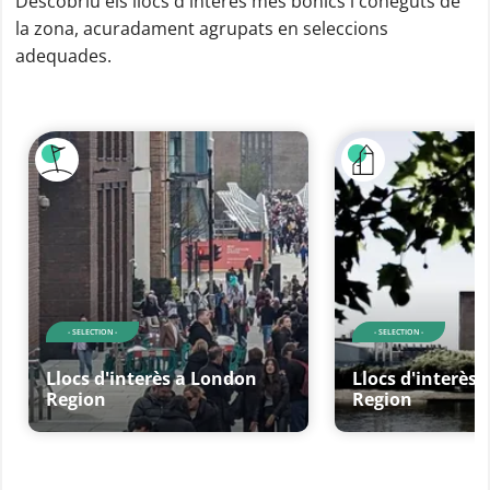
Descobriu els llocs d'interès més bonics i coneguts de
la zona, acuradament agrupats en seleccions
adequades.
- SELECTION -
- SELECTION -
Llocs d'interès a London
Llocs d'interès
Region
Region