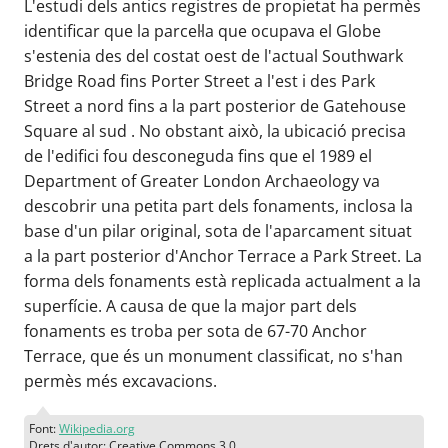
L'estudi dels antics registres de propietat ha permès
identificar que la parcel·la que ocupava el Globe
s'estenia des del costat oest de l'actual Southwark
Bridge Road fins Porter Street a l'est i des Park
Street a nord fins a la part posterior de Gatehouse
Square al sud . No obstant això, la ubicació precisa
de l'edifici fou desconeguda fins que el 1989 el
Department of Greater London Archaeology va
descobrir una petita part dels fonaments, inclosa la
base d'un pilar original, sota de l'aparcament situat
a la part posterior d'Anchor Terrace a Park Street. La
forma dels fonaments està replicada actualment a la
superfície. A causa de que la major part dels
fonaments es troba per sota de 67-70 Anchor
Terrace, que és un monument classificat, no s'han
permès més excavacions.
Font:
Wikipedia.org
Drets d'autor: Creative Commons 3.0