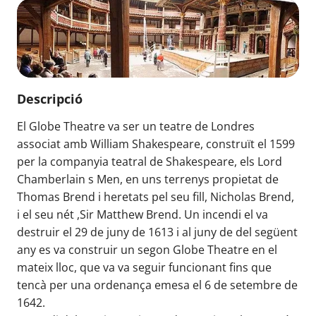
Descripció
El Globe Theatre va ser un teatre de Londres
associat amb William Shakespeare, construït el 1599
per la companyia teatral de Shakespeare, els Lord
Chamberlain s Men, en uns terrenys propietat de
Thomas Brend i heretats pel seu fill, Nicholas Brend,
i el seu nét ,Sir Matthew Brend. Un incendi el va
destruir el 29 de juny de 1613 i al juny de del següent
any es va construir un segon Globe Theatre en el
mateix lloc, que va va seguir funcionant fins que
tencà per una ordenança emesa el 6 de setembre de
1642.