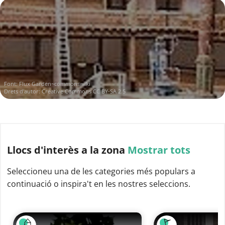
Font:
Flux Garden~commonswiki
Drets d'autor:
Creative Commons CC BY-SA 2.5
Llocs d'interès
a la zona
Mostrar tots
Seleccioneu una de les categories més populars a
continuació o inspira't en les nostres seleccions.