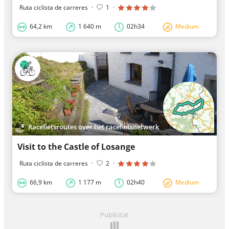
Ruta ciclista de carreres
·
1
·
64,2 km
1 640 m
02h34
Medium
Racefietsroutes over het racefietsnetwerk
Visit to the Castle of Losange
Ruta ciclista de carreres
·
2
·
66,9 km
1 177 m
02h40
Medium
Publicitat