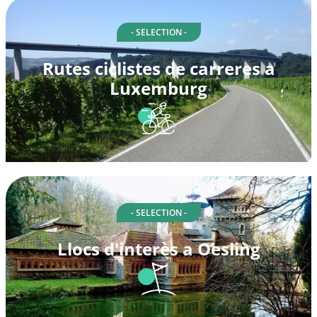
- SELECTION -
Rutes ciclistes de carreres a
Luxemburg
- SELECTION -
Llocs d'interès a Oesling