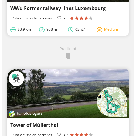
WWu Former railway lines Luxembourg
Ruta ciclista de carreres
·
5
·
83,9 km
988 m
03h21
Medium
Publicitat
haroldslegers
Tower of Müllerthal
Ruta ciclista de carreres
·
3
·