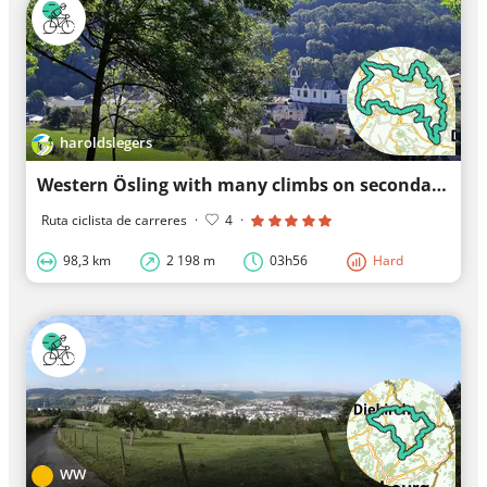
haroldslegers
Western Ösling with many climbs on secondary roads
Ruta ciclista de carreres
·
4
·
98,3 km
2 198 m
03h56
Hard
WW