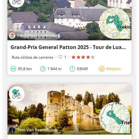
Mediahuis Luxemburg
Grand-Prix General Patton 2025 - Tour de Luxembourg
Ruta ciclista de carreres
·
1
·
95,8 km
1 844 m
03h49
Medium
Tom Van Raemdonck