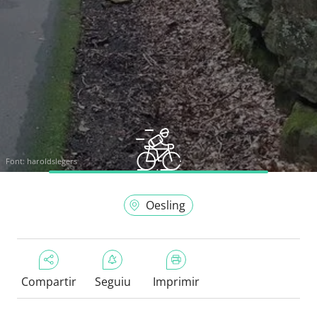
Font:
haroldslegers
Oesling
Compartir
Seguiu
Imprimir