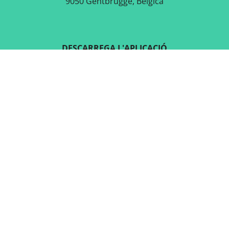
9050 Gentbrugge, Bèlgica
DESCARREGA L'APLICACIÓ
GRATUÏTA
SEGUEIX-NOS