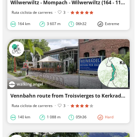
Wilwerwiltz - Mompach - Wilwerwiltz (164 - 117 - 99 km)
Ruta ciclista de carreres
·
3
·
164 km
3 607 m
06h32
Extreme
walking angel
Vennbahn route from Troisvierges to Kerkrade
Ruta ciclista de carreres
·
3
·
140 km
1 088 m
05h36
Hard