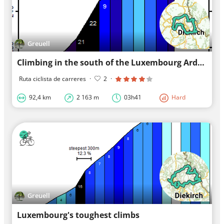
Greuell
Climbing in the south of the Luxembourg Ardennes
Ruta ciclista de carreres
·
2
·
92,4 km
2 163 m
03h41
Hard
Greuell
Luxembourg's toughest climbs