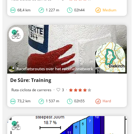
68,4 km
1 227 m
02h44
Medium
Racefietsroutes over het racefietsnetwerk
De Sûre: Training
Ruta ciclista de carreres
·
3
·
73,2 km
1 537 m
02h55
Hard