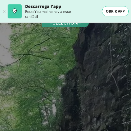
Descarrega l'app
OBRIR APP
RouteYou mai no havia estat
tan fàcil
- SELECTION -