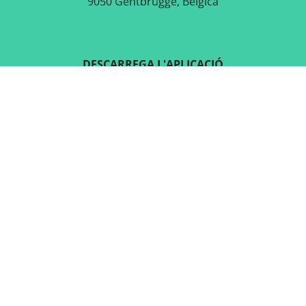
9050 Gentbrugge, Bèlgica
DESCARREGA L'APLICACIÓ
GRATUÏTA
SEGUEIX-NOS