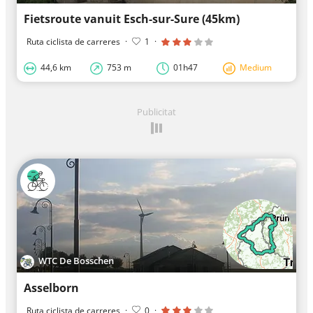
Fietsroute vanuit Esch-sur-Sure (45km)
Ruta ciclista de carreres
·
1
·
44,6 km
753 m
01h47
Medium
Publicitat
WTC De Bosschen
Asselborn
Ruta ciclista de carreres
·
0
·