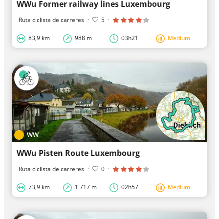
WWu Former railway lines Luxembourg
Ruta ciclista de carreres
·
5
·
83,9 km
988 m
03h21
Medium
WW
WWu Pisten Route Luxembourg
Ruta ciclista de carreres
·
0
·
73,9 km
1 717 m
02h57
Medium