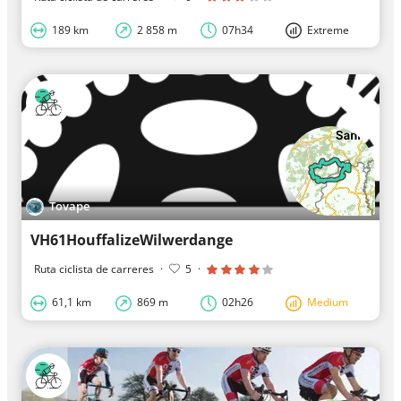
189 km
2 858 m
07h34
Extreme
Tovape
VH61HouffalizeWilwerdange
Ruta ciclista de carreres
·
5
·
61,1 km
869 m
02h26
Medium