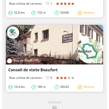
Ruta ciclista de carreres
·
1
·
52,8 km
732 m
02h06
Medium
Rob de Waal
Conseil de visite Beaufort
Ruta ciclista de carreres
·
0
·
10,4 km
186 m
00h24
Medium
Publicitat