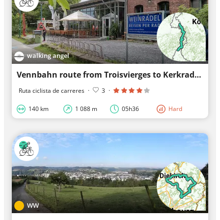
walking angel
Vennbahn route from Troisvierges to Kerkrade
Ruta ciclista de carreres
·
3
·
140 km
1 088 m
05h36
Hard
WW