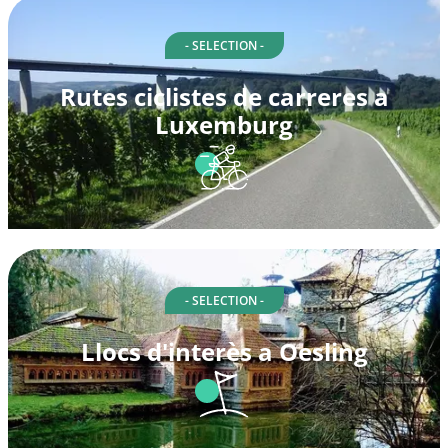
- SELECTION -
Rutes ciclistes de carreres a
Luxemburg
- SELECTION -
Llocs d'interès a Oesling