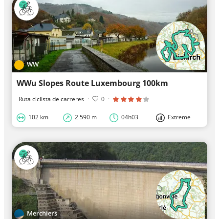
WW
WWu Slopes Route Luxembourg 100km
Ruta ciclista de carreres
·
0
·
102 km
2 590 m
04h03
Extreme
Merchiers