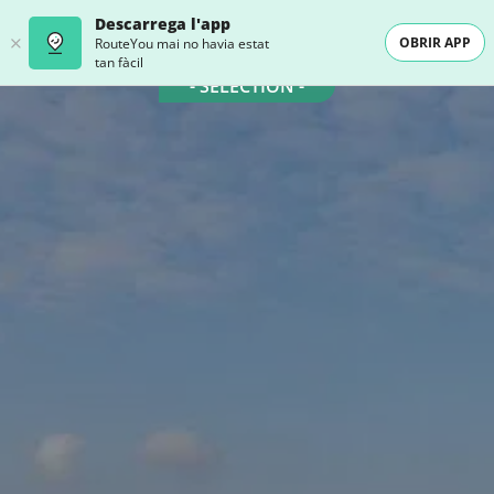
Descarrega l'app
OBRIR APP
RouteYou mai no havia estat
tan fàcil
- SELECTION -