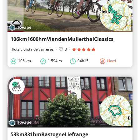
Tovape
106km1600hmViandenMullerthalClassics
Ruta ciclista de carreres
·
3
·
106 km
1 594 m
04h15
Hard
Tovape
53km831hmBastogneLiefrange