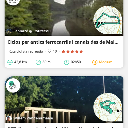
Lennard @ RouteYou
Ciclos per antics ferrocarrils i canals des de Maldegem
Ruta ciclista recreatiu
·
10
·
42,6 km
80 m
02h50
Medium
Willem Vandenameele