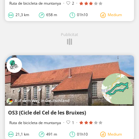
Ruta de bicicleta de muntanya
·
2
·
21,3 km
658 m
01h10
Medium
Publicitat
Auf dem Weg in Deutschland
OS3 (Cicle del Cel de les Bruixes)
Ruta de bicicleta de muntanya
·
1
·
21,1 km
491 m
01h10
Medium