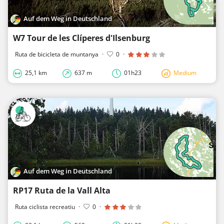
Auf dem Weg in Deutschland
W7 Tour de les Clíperes d'Ilsenburg
Ruta de bicicleta de muntanya
·
0
·
25,1 km
637 m
01h23
Medium
Auf dem Weg in Deutschland
RP17 Ruta de la Vall Alta
Ruta ciclista recreatiu
·
0
·