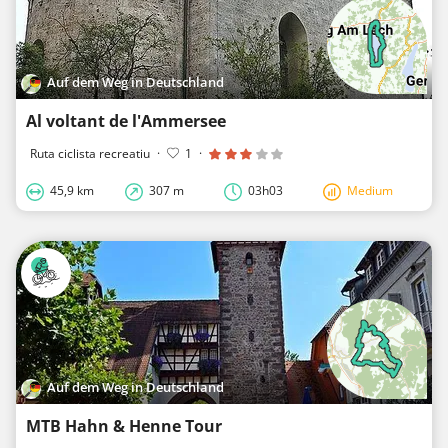
Auf dem Weg in Deutschland
Al voltant de l'Ammersee
Ruta ciclista recreatiu
·
1
·
45,9 km
307 m
03h03
Medium
Auf dem Weg in Deutschland
MTB Hahn & Henne Tour