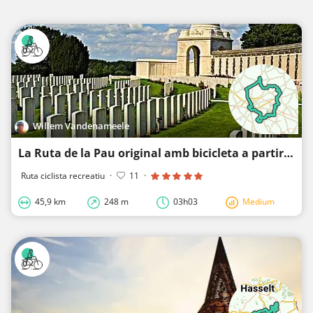
Willem Vandenameele
La Ruta de la Pau original amb bicicleta a partir del 2023 - senyalitzada
Ruta ciclista recreatiu
·
11
·
45,9 km
248 m
03h03
Medium