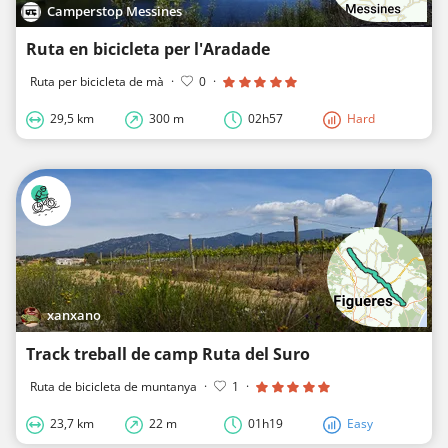
Camperstop Messines
Ruta en bicicleta per l'Aradade
Ruta per bicicleta de mà
·
0
·
29,5 km
300 m
02h57
Hard
xanxano
Track treball de camp Ruta del Suro
Ruta de bicicleta de muntanya
·
1
·
23,7 km
22 m
01h19
Easy