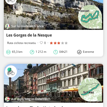
Sur la route en France
Les Gorges de la Nesque
Ruta ciclista recreatiu
·
0
·
65,3 km
1 212 m
04h21
Extreme
Auf dem Weg in Österreich