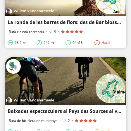
Willem Vandenameele
La ronda de les barres de flors: des de Bar blossom fins a Open Vineyard
Ruta ciclista recreatiu
·
9
·
63,5 km
542 m
04h13
Hard
Willem Vandenameele
Baixades espectaculars al Pays des Sources al voltant de Spa-Francorchamps - Stavelot (833 hm)
Ruta de bicicleta de muntanya
·
2
·