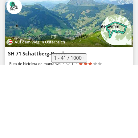
Auf dem Weg in Österreich
SH 71 Schattberg-Ronda
1 - 41 / 1000+
Ruta de bicicleta de muntanya
·
1
·
28,1 km
1 217 m
01h33
Medium
Auf dem Weg in Deutschland