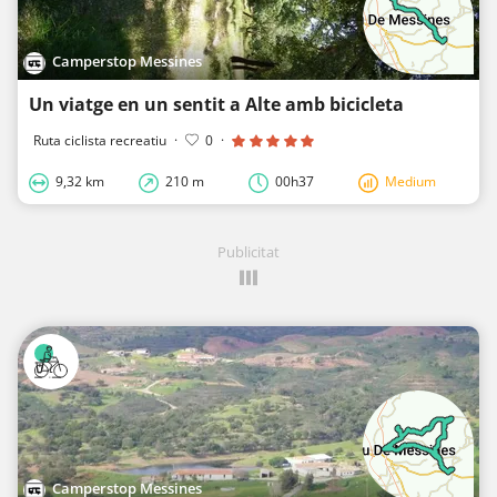
Camperstop Messines
Un viatge en un sentit a Alte amb bicicleta
Ruta ciclista recreatiu
·
0
·
9,32 km
210 m
00h37
Medium
Publicitat
Camperstop Messines