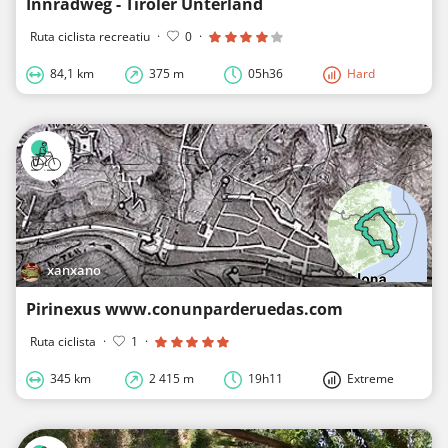
Innradweg - Tiroler Unterland
Ruta ciclista recreatiu
·
0
·
84,1 km
375 m
05h36
Hard
xanxano
Pirinexus www.conunparderuedas.com
Ruta ciclista
·
1
·
345 km
2 415 m
19h11
Extreme