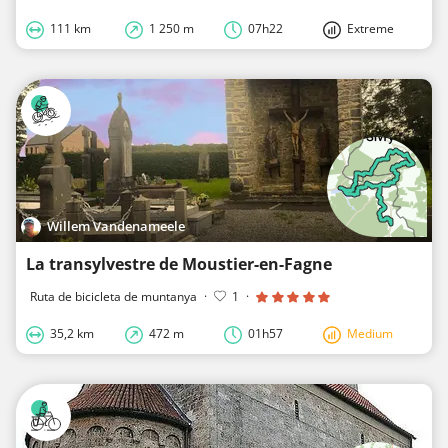
111 km
1 250 m
07h22
Extreme
Willem Vandenameele
La transylvestre de Moustier-en-Fagne
Ruta de bicicleta de muntanya
·
1
·
35,2 km
472 m
01h57
Medium