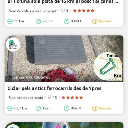
BTT d'una sola pista de 16 km al bosc i al canal al voltant de Hertsberge/Bulskampveld
Ruta de bicicleta de muntanya
·
8
·
55 km
223 m
03h03
Medium
Lennard @ RouteYou
Ciclar pels antics ferrocarrils des de Ypres
Ruta ciclista recreatiu
·
13
·
63,7 km
197 m
04h14
Medium