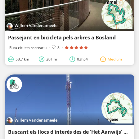
Willem Vandenameele
Passejant en bicicleta pels arbres a Bosland
Ruta ciclista recreatiu
·
8
·
58,7 km
201 m
03h54
Medium
Willem Vandenameele
Buscant els llocs d'interès des de 'Het Aanwijs' fins a 'De Radio' a Bulskampveld