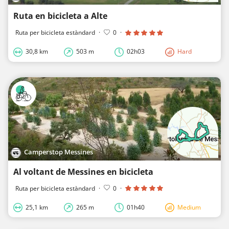
Ruta en bicicleta a Alte
Ruta per bicicleta estàndard
·
0
·
30,8 km
503 m
02h03
Hard
Camperstop Messines
Al voltant de Messines en bicicleta
Ruta per bicicleta estàndard
·
0
·
25,1 km
265 m
01h40
Medium