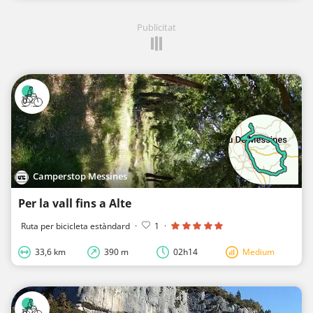
Publicitat
Camperstop Messines
Per la vall fins a Alte
Ruta per bicicleta estàndard
·
1
·
33,6 km
390 m
02h14
Medium