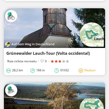
Auf dem Weg in Deutschland
Grünewalder Lauch-Tour (Volta occidental)
Ruta ciclista recreatiu
·
0
·
28,2 km
166 m
01h52
Medium