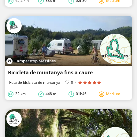
45,2 km
833 m
02h30
Medium
Camperstop Messines
Bicicleta de muntanya fins a caure
Ruta de bicicleta de muntanya
·
0
·
32 km
448 m
01h46
Medium