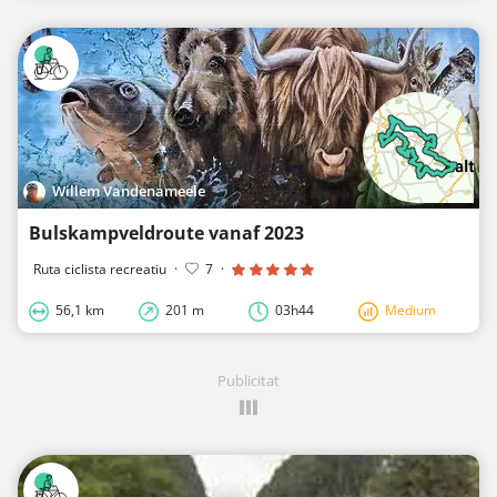
Willem Vandenameele
Bulskampveldroute vanaf 2023
Ruta ciclista recreatiu
·
7
·
56,1 km
201 m
03h44
Medium
Publicitat