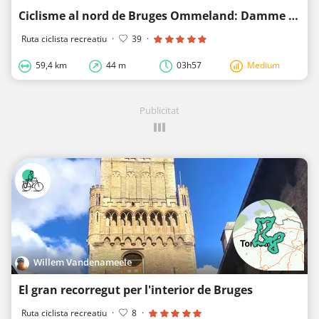
Ciclisme al nord de Bruges Ommeland: Damme - Sluis - Lissewege - Polder Uitkerkse
Ruta ciclista recreatiu
·
39
·
59,4 km
44 m
03h57
Medium
Publicitat
Willem Vandenameele
El gran recorregut per l'interior de Bruges
Ruta ciclista recreatiu
·
8
·