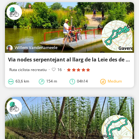
Willem Vandenameele
Via nodes serpentejant al llarg de la Leie des de Deinze fins a Gant - estesa
Ruta ciclista recreatiu
·
16
·
63,6 km
154 m
04h14
Medium