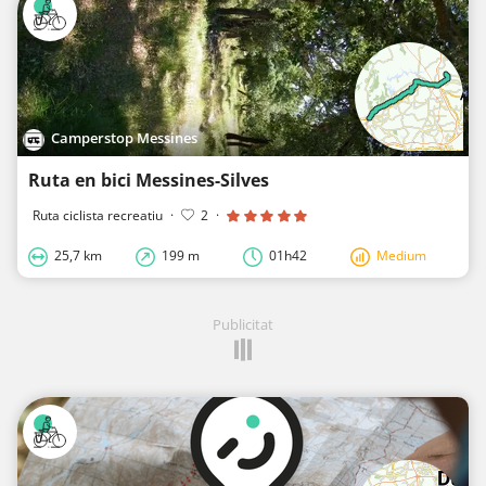
Camperstop Messines
Ruta en bici Messines-Silves
Ruta ciclista recreatiu
·
2
·
25,7 km
199 m
01h42
Medium
Publicitat