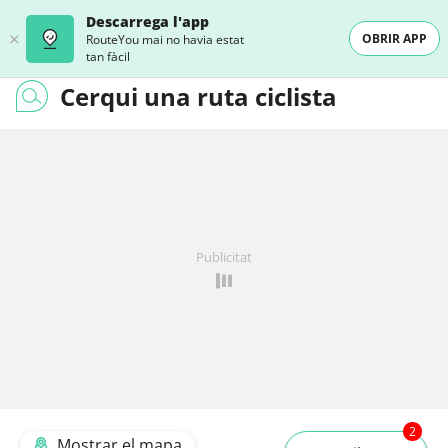
Descarrega l'app
OBRIR APP
RouteYou mai no havia estat
tan fàcil
Cerqui una ruta ciclista
Publicitat
2
Mostrar el mapa