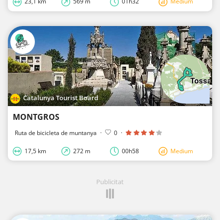
23,1 km
569 m
01h32
Medium
Catalunya Tourist Board
MONTGROS
Ruta de bicicleta de muntanya
·
0
·
17,5 km
272 m
00h58
Medium
Publicitat