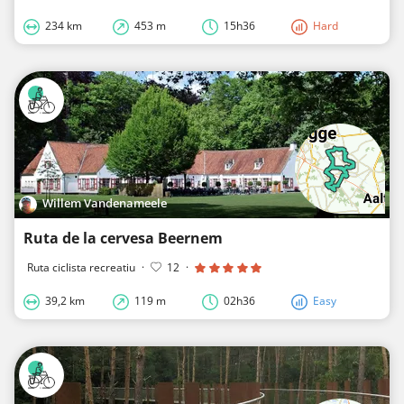
234 km
453 m
15h36
Hard
Willem Vandenameele
Ruta de la cervesa Beernem
Ruta ciclista recreatiu
·
12
·
39,2 km
119 m
02h36
Easy