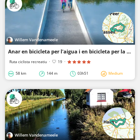
Willem Vandenameele
Anar en bicicleta per l'aigua i en bicicleta per la landa: la millor alternativa, més per la natura
Ruta ciclista recreatiu
·
19
·
58 km
144 m
03h51
Medium
Willem Vandenameele