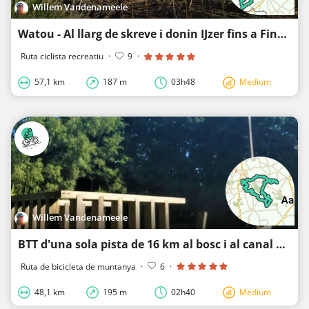
Willem Vandenameele
Watou - Al llarg de skreve i donin IJzer fins a Fintele i Hoppeland
Ruta ciclista recreatiu
·
9
·
57,1 km
187 m
03h48
Medium
Willem Vandenameele
BTT d'una sola pista de 16 km al bosc i al canal al voltant de Hertsberge/Bulskampveld - escurçat
Ruta de bicicleta de muntanya
·
6
·
48,1 km
195 m
02h40
Medium