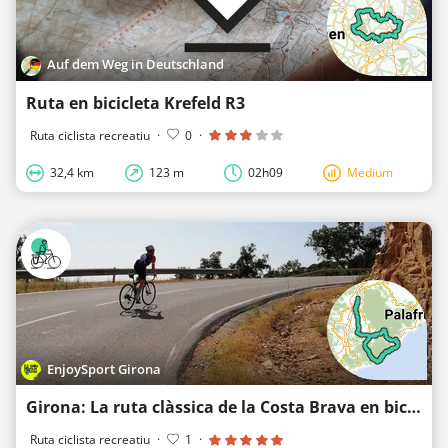
Auf dem Weg in Deutschland
Ruta en bicicleta Krefeld R3
Ruta ciclista recreatiu
·
0
·
32,4 km
123 m
02h09
Medium
EnjoySport Girona
Girona: La ruta clàssica de la Costa Brava en bicicleta de carretera
Ruta ciclista recreatiu
·
1
·