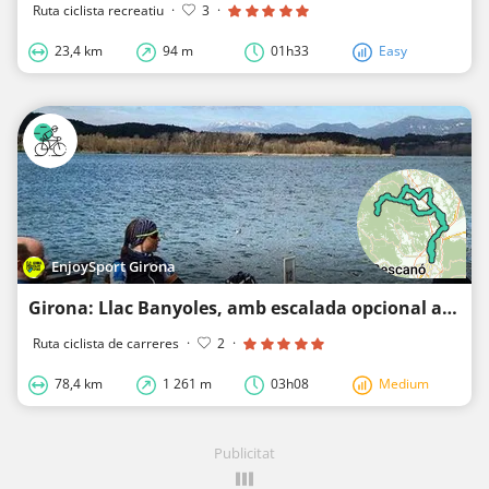
Ruta ciclista recreatiu
·
3
·
23,4 km
94 m
01h33
Easy
EnjoySport Girona
Girona: Llac Banyoles, amb escalada opcional al Rocacorba en bicicleta de carretera
Ruta ciclista de carreres
·
2
·
78,4 km
1 261 m
03h08
Medium
Publicitat