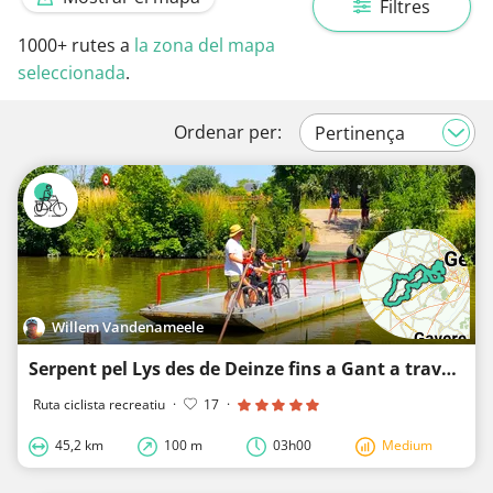
Filtres
1000+
rutes a
la zona del mapa
seleccionada
.
Ordenar per:
Willem Vandenameele
Serpent pel Lys des de Deinze fins a Gant a través de nodes
Ruta ciclista recreatiu
·
17
·
45,2 km
100 m
03h00
Medium