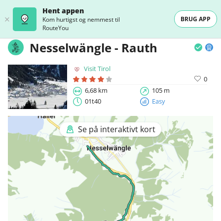
Hent appen
BRUG APP
Kom hurtigst og nemmest til
RouteYou
Nesselwängle - Rauth
Visit Tirol
0
6,68 km
105 m
01t40
Easy
Se på interaktivt kort