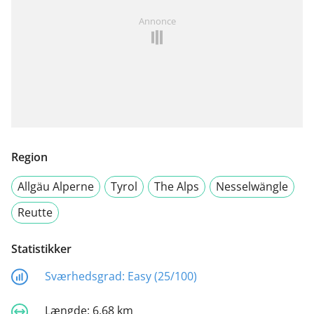
Annonce
Region
Allgäu Alperne
Tyrol
The Alps
Nesselwängle
Reutte
Statistikker
Sværhedsgrad:
Easy (25/100)
Længde:
6,68 km