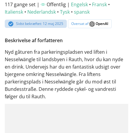
117 gange set |
Offentlig |
Engelsk
•
Fransk
•
Italiensk
•
Nederlandsk
•
Tysk
•
spansk
Sidst bekræftet: 12 maj 2025
Oversat af
OpenAI
Beskrivelse af forfatteren
Nyd gåturen fra parkeringspladsen ved liften i
Nesselwängle til landsbyen i Rauth, hvor du kan nyde
en drink. Undervejs har du en fantastisk udsigt over
bjergene omkring Nesselwängle. Fra liftens
parkeringsplads i Nesselwängle går du mod øst til
Bundesstraße. Denne ryddede cykel- og vandresti
følger du til Rauth.