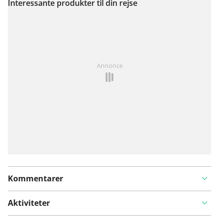
Interessante produkter til din rejse
Se på kort
Har du lagt mærke til noget på denne rute?
Tilføj et
Annonce
problem
Kommentarer
Aktiviteter