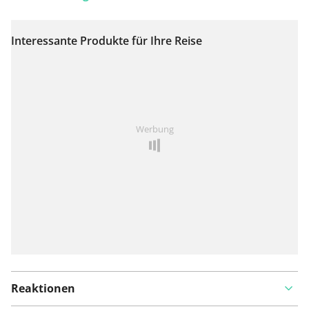
Interessante Produkte für Ihre Reise
Auf Karte anzeigen
Ist Ihnen auf dieser Route etwas aufgefallen?
Problem
Werbung
hinzufügen
Reaktionen