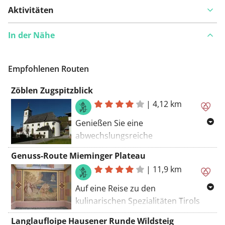
Aktivitäten
In der Nähe
Empfohlenen Routen
Zöblen Zugspitzblick
|
4,12 km
Genießen Sie eine
abwechslungsreiche
Winterwanderung von der Kirche in
Genuss-Route Mieminger Plateau
Zöblen aus. In der Nähe der
|
11,9 km
Berghotels der Zugspitze finden Sie
einen Tierbeobachtungspunkt, an
Auf eine Reise zu den
dem Sie die Möglichkeit haben, wilde
kulinarischen Spezialitäten Tirols
Tiere zu beobachten und zu
begibt sich, wer den
Langlaufloipe Hausener Runde Wildsteig
fotografieren. Von hier aus hat man