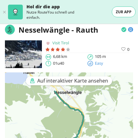
Hol dir die app
ZUR APP
Nutze RouteYou schnell und
einfach.
Nesselwängle - Rauth
Visit Tirol
0
6,68 km
105 m
01u40
Easy
Auf interaktiver Karte ansehen