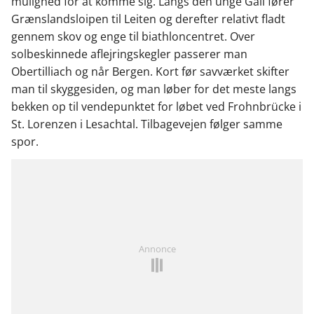
mulighed for at komme sig. Langs den unge Gail fører
Grænslandsloipen til Leiten og derefter relativt fladt
gennem skov og enge til biathloncentret. Over
solbeskinnede aflejringskegler passerer man
Obertilliach og når Bergen. Kort før savværket skifter
man til skyggesiden, og man løber for det meste langs
bekken op til vendepunktet for løbet ved Frohnbrücke i
St. Lorenzen i Lesachtal. Tilbagevejen følger samme
spor.
Annonce