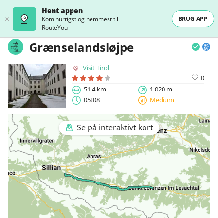
Hent appen
BRUG APP
Kom hurtigst og nemmest til
RouteYou
Grænselandsløjpe
Visit Tirol
0
51,4 km
1.020 m
05t08
Medium
Se på interaktivt kort