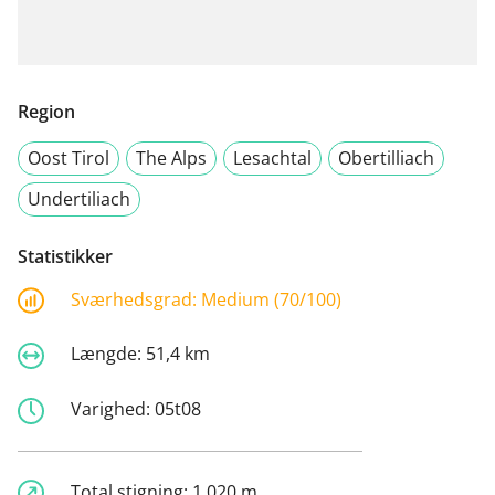
Region
Oost Tirol
The Alps
Lesachtal
Obertilliach
Undertiliach
Statistikker
Sværhedsgrad:
Medium (70/100)
Længde:
51,4 km
Varighed:
05t08
Total stigning:
1.020 m