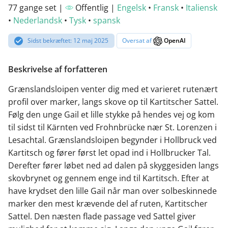
77 gange set |
Offentlig |
Engelsk
•
Fransk
•
Italiensk
•
Nederlandsk
•
Tysk
•
spansk
Sidst bekræftet: 12 maj 2025
Oversat af
OpenAI
Beskrivelse af forfatteren
Grænslandsloipen venter dig med et varieret rutenært
profil over marker, langs skove op til Kartitscher Sattel.
Følg den unge Gail et lille stykke på hendes vej og kom
til sidst til Kärnten ved Frohnbrücke nær St. Lorenzen i
Lesachtal. Grænslandsloipen begynder i Hollbruck ved
Kartitsch og fører først let opad ind i Hollbrucker Tal.
Derefter fører løbet ned ad dalen på skyggesiden langs
skovbrynet og gennem enge ind til Kartitsch. Efter at
have krydset den lille Gail når man over solbeskinnede
marker den mest krævende del af ruten, Kartitscher
Sattel. Den næsten flade passage ved Sattel giver