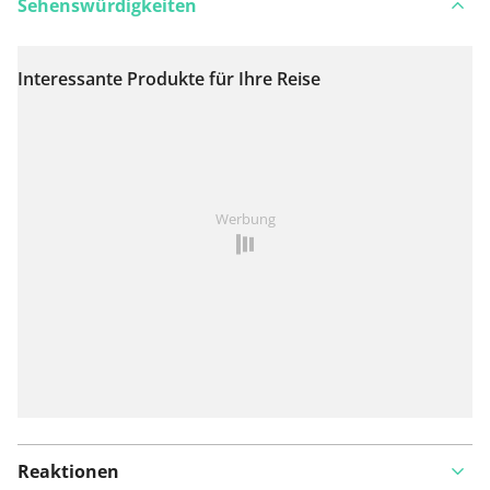
Sehenswürdigkeiten
Interessante Produkte für Ihre Reise
Auf Karte anzeigen
Ist Ihnen auf dieser Route etwas aufgefallen?
Problem
Werbung
hinzufügen
Reaktionen