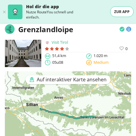
Hol dir die app
ZUR APP
Nutze RouteYou schnell und
einfach.
Grenzlandloipe
Visit Tirol
0
51,4 km
1.020 m
05u08
Medium
Auf interaktiver Karte ansehen