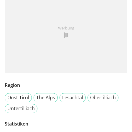
Werbung
Region
Oost Tirol
The Alps
Lesachtal
Obertilliach
Untertilliach
Statistiken