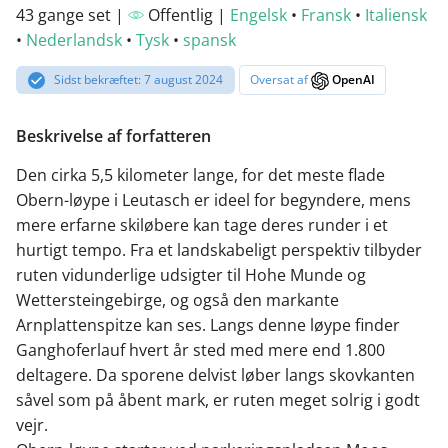
43 gange set |
Offentlig |
Engelsk
•
Fransk
•
Italiensk
•
Nederlandsk
•
Tysk
•
spansk
Sidst bekræftet: 7 august 2024
Oversat af
OpenAI
Beskrivelse af forfatteren
Den cirka 5,5 kilometer lange, for det meste flade
Obern-løype i Leutasch er ideel for begyndere, mens
mere erfarne skiløbere kan tage deres runder i et
hurtigt tempo. Fra et landskabeligt perspektiv tilbyder
ruten vidunderlige udsigter til Hohe Munde og
Wettersteingebirge, og også den markante
Arnplattenspitze kan ses. Langs denne løype finder
Ganghoferlauf hvert år sted med mere end 1.800
deltagere. Da sporene delvist løber langs skovkanten
såvel som på åbent mark, er ruten meget solrig i godt
vejr.