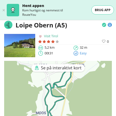
Hent appen
BRUG APP
Kom hurtigst og nemmest til
RouteYou
Loipe Obern (A5)
Visit Tirol
0
5,2 km
32 m
00t31
Easy
Se på interaktivt kort