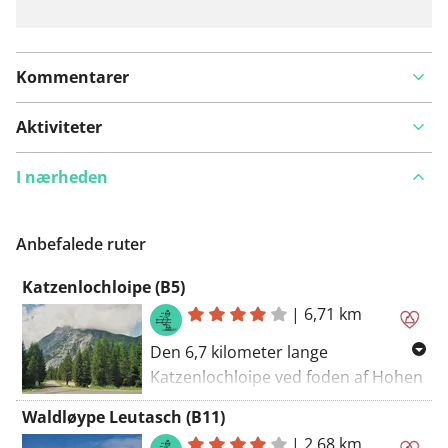
Kommentarer
Aktiviteter
I nærheden
Anbefalede ruter
Katzenlochloipe (B5)
|
6,71 km
Den 6,7 kilometer lange
Katzenlochloipe ved foden af Hohen
Munde mellem Leutascher-delen
Waldløype Leutasch (B11)
Moos og Buchen byder på
|
2,68 km