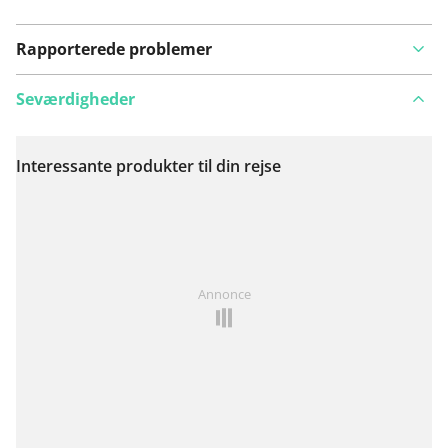
Rapporterede problemer
Seværdigheder
Interessante produkter til din rejse
Se på kort
Har du lagt mærke til noget på denne rute?
Tilføj et
Annonce
problem