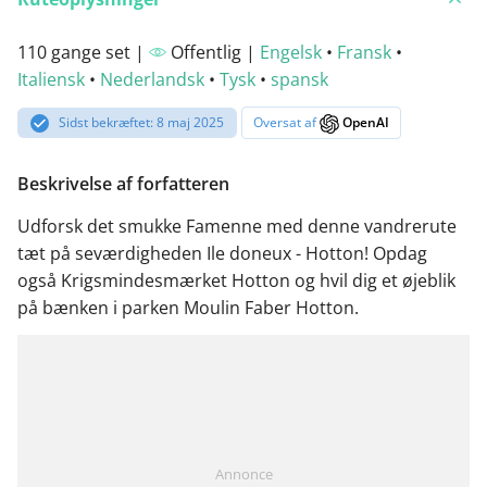
110 gange set |
Offentlig |
Engelsk
•
Fransk
•
Italiensk
•
Nederlandsk
•
Tysk
•
spansk
Sidst bekræftet: 8 maj 2025
Oversat af
OpenAI
Beskrivelse af forfatteren
Udforsk det smukke Famenne med denne vandrerute
tæt på seværdigheden Ile doneux - Hotton! Opdag
også Krigsmindesmærket Hotton og hvil dig et øjeblik
på bænken i parken Moulin Faber Hotton.
Annonce