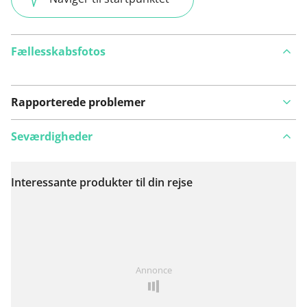
Fællesskabsfotos
Rapporterede problemer
Seværdigheder
Interessante produkter til din rejse
Se på kort
Har du lagt mærke til noget på denne rute?
Tilføj et
Annonce
problem