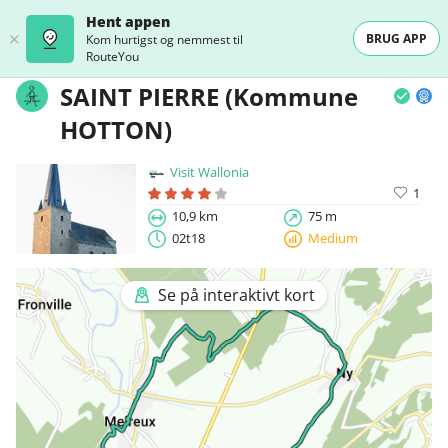
Hent appen
BRUG APP
Kom hurtigst og nemmest til
RouteYou
SAINT PIERRE (Kommune
HOTTON)
Visit Wallonia
1
10,9 km
75 m
02t18
Medium
Se på interaktivt kort