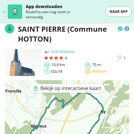
App downloaden
NAAR APP
RouteYou was nog nooit zo
eenvoudig
SAINT PIERRE (Commune
HOTTON)
Visit Wallonia
1
10,9 km
75 m
02u18
Medium
Bekijk op interactieve kaart