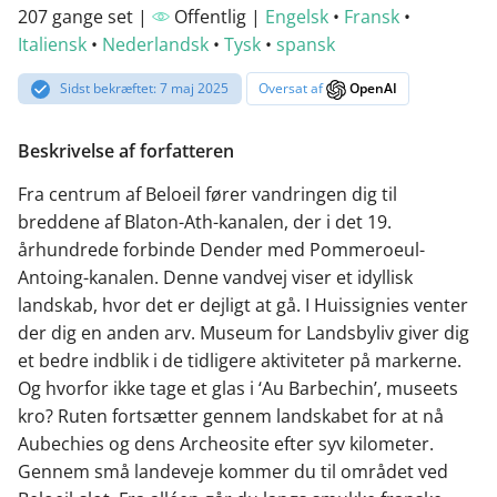
207 gange set |
Offentlig |
Engelsk
•
Fransk
•
Italiensk
•
Nederlandsk
•
Tysk
•
spansk
Sidst bekræftet: 7 maj 2025
Oversat af
OpenAI
Beskrivelse af forfatteren
Fra centrum af Beloeil fører vandringen dig til
breddene af Blaton-Ath-kanalen, der i det 19.
århundrede forbinde Dender med Pommeroeul-
Antoing-kanalen. Denne vandvej viser et idyllisk
landskab, hvor det er dejligt at gå. I Huissignies venter
der dig en anden arv. Museum for Landsbyliv giver dig
et bedre indblik i de tidligere aktiviteter på markerne.
Og hvorfor ikke tage et glas i ‘Au Barbechin’, museets
kro? Ruten fortsætter gennem landskabet for at nå
Aubechies og dens Archeosite efter syv kilometer.
Gennem små landeveje kommer du til området ved