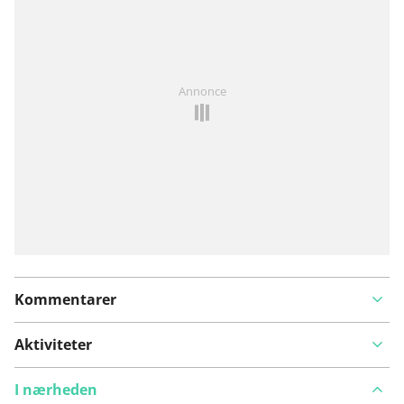
Har du lagt mærke til noget på denne rute?
Tilføj et
Annonce
problem
Kommentarer
Aktiviteter
I nærheden