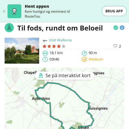
Hent appen
BRUG APP
Kom hurtigst og nemmest til
RouteYou
Til fods, rundt om Beloeil
Visit Wallonia
2
18,1 km
90 m
03t46
Medium
Se på interaktivt kort