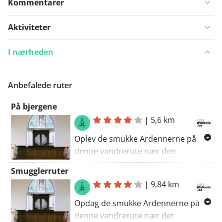
Kommentarer
Aktiviteter
I nærheden
Anbefalede ruter
På bjergene
|
5,6 km
Oplev de smukke Ardennerne på
denne vandrerute nær den
imponerende orgel i Saint-
Smugglerruter
Paulskirken. Besøg også
|
9,84 km
seværdighederne Station Gouvy og
Gouvy. Nyd naturen og de kulturelle
Opdag de smukke Ardennerne på
højdepunkter under denne unikke
denne vandrerute nær det