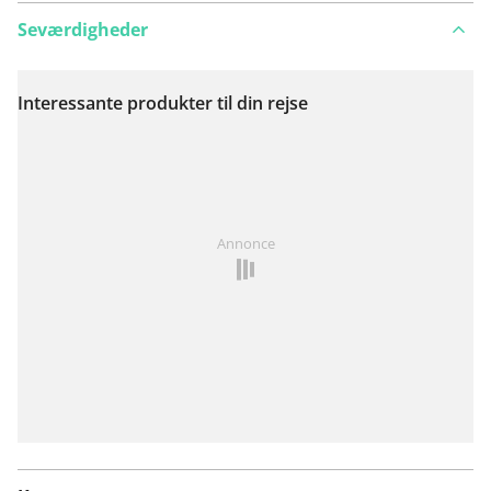
Seværdigheder
Interessante produkter til din rejse
Se på kort
Har du lagt mærke til noget på denne rute?
Tilføj et
Annonce
problem