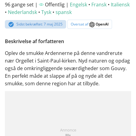
96 gange set |
Offentlig |
Engelsk
•
Fransk
•
Italiensk
•
Nederlandsk
•
Tysk
•
spansk
Sidst bekræftet: 7 maj 2025
Oversat af
OpenAI
Beskrivelse af forfatteren
Oplev de smukke Ardennerne på denne vandrerute
nær Orgellet i Saint-Paul-kirken. Nyd naturen og opdag
også de omkringliggende seværdigheder som Gouvy.
En perfekt måde at slappe af på og nyde alt det
smukke, som denne region har at tilbyde.
Annonce