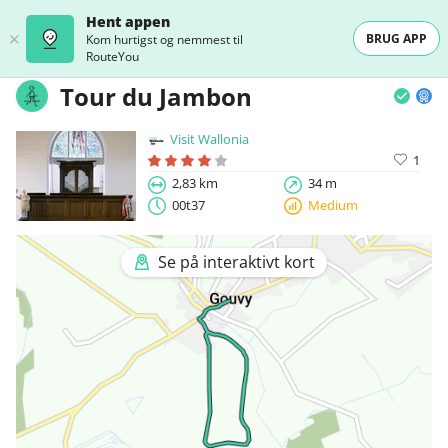
Hent appen
BRUG APP
Kom hurtigst og nemmest til
RouteYou
Tour du Jambon
Visit Wallonia
1
2,83 km
34 m
00t37
Medium
Se på interaktivt kort