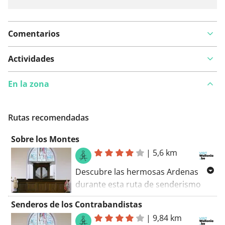
Comentarios
Actividades
En la zona
Rutas recomendadas
Sobre los Montes
|
5,6 km
Descubre las hermosas Ardenas
durante esta ruta de senderismo
cerca del impresionante órgano de
Senderos de los Contrabandistas
la iglesia de Saint-Paul. También
|
9,84 km
visita los lugares de interés Estación