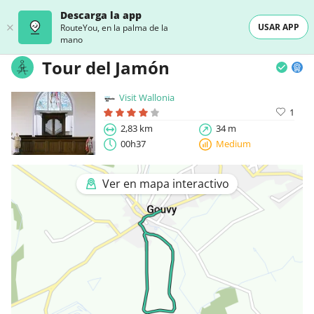
Descarga la app
USAR APP
RouteYou, en la palma de la
mano
Tour del Jamón
Visit Wallonia
1
2,83 km
34 m
00h37
Medium
Ver en mapa interactivo