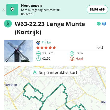
Hent appen
BRUG APP
Kom hurtigst og nemmest til
RouteYou
W63-22.23 Lange Munte
(Kortrijk)
Philke
2
13,5 km
89 m
02t50
Hard
Se på interaktivt kort