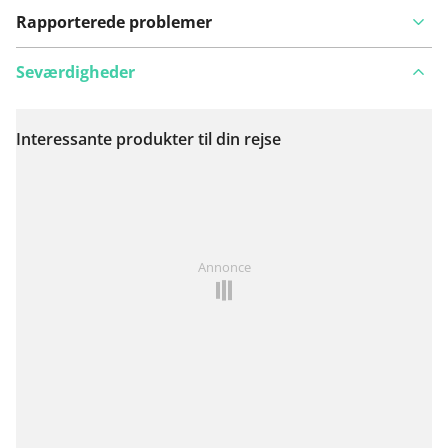
Rapporterede problemer
Seværdigheder
Interessante produkter til din rejse
Se på kort
Har du lagt mærke til noget på denne rute?
Tilføj et
Annonce
problem