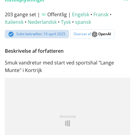
203 gange set |
Offentlig |
Engelsk
•
Fransk
•
Italiensk
•
Nederlandsk
•
Tysk
•
spansk
Sidst bekræftet: 10 april 2025
Oversat af
OpenAI
Beskrivelse af forfatteren
Smuk vandretur med start ved sportshal "Lange
Munte" i Kortrijk
Annonce