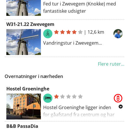
Fed tur i Zwevegem (Knokke) med
fantastiske udsigter
W31-21.22 Zwevegem
|
12,6 km
Vandringstur i Zwevegem...
Flere ruter...
Overnatninger i nærheden
Hostel Groeninghe
Hostel Groeninghe ligger inden
for gåafstand fra centrum og har
mærkerne 'Tilgængelighed' og
B&B PassaDia
'Green Key'.