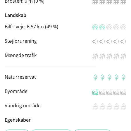
Brosten:
0 m (0 %)
Landskab
Bilfri veje:
6,57 km (49 %)
Støjforurening
Mængde trafik
Naturreservat
Byområde
Vandrig område
Egenskaber