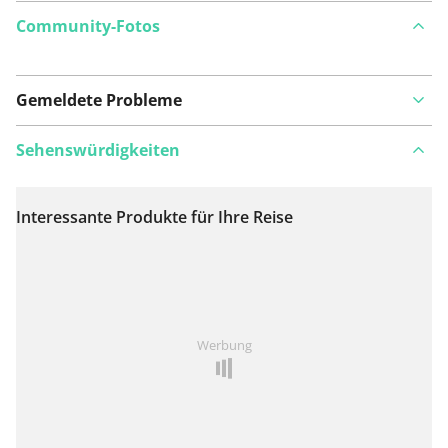
Community-Fotos
Gemeldete Probleme
Sehenswürdigkeiten
Interessante Produkte für Ihre Reise
Auf Karte anzeigen
Ist Ihnen auf dieser Route etwas aufgefallen?
Problem
Werbung
hinzufügen