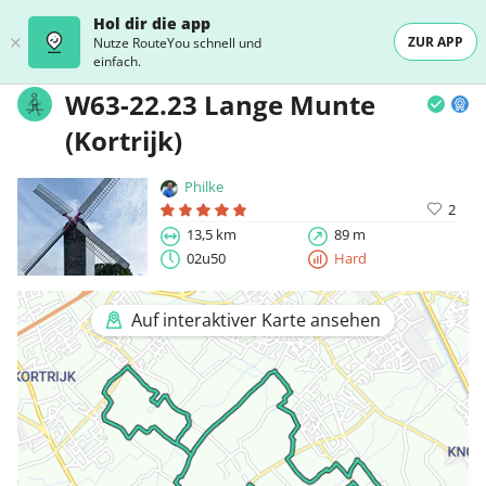
Hol dir die app
ZUR APP
Nutze RouteYou schnell und
einfach.
W63-22.23 Lange Munte
(Kortrijk)
Philke
2
13,5 km
89 m
02u50
Hard
Auf interaktiver Karte ansehen