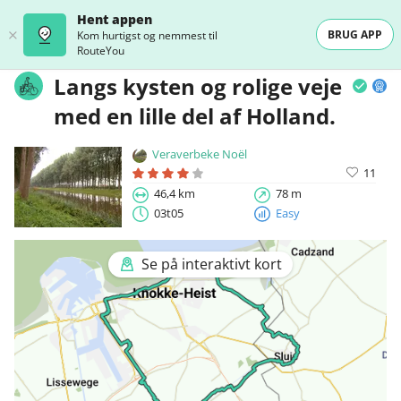
Hent appen
BRUG APP
Kom hurtigst og nemmest til
RouteYou
Langs kysten og rolige veje
med en lille del af Holland.
Veraverbeke Noël
11
46,4 km
78 m
03t05
Easy
Se på interaktivt kort