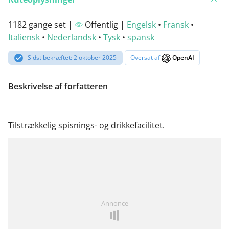
1182 gange set |
Offentlig |
Engelsk
•
Fransk
•
Italiensk
•
Nederlandsk
•
Tysk
•
spansk
Sidst bekræftet: 2 oktober 2025
Oversat af
OpenAI
Beskrivelse af forfatteren
Tilstrækkelig spisnings- og drikkefacilitet.
Annonce