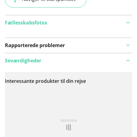
Fællesskabsfotos
Rapporterede problemer
Seværdigheder
Interessante produkter til din rejse
Se på kort
Har du lagt mærke til noget på denne rute?
Tilføj et
Annonce
problem