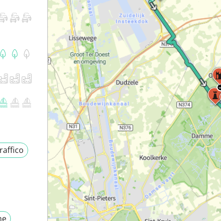
raffico
ne