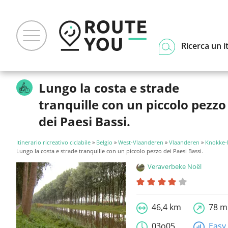
Ricerca un i
Lungo la costa e strade
tranquille con un piccolo pezzo
dei Paesi Bassi.
Itinerario ricreativo ciclabile
»
Belgio
»
West-Vlaanderen
»
Vlaanderen
»
Knokke-
Lungo la costa e strade tranquille con un piccolo pezzo dei Paesi Bassi.
Veraverbeke Noël
46,4 km
78 m
03o05
Easy