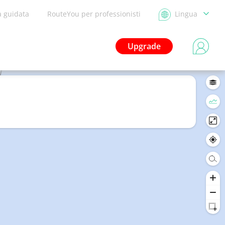
a guidata
RouteYou per professionisti
Lingua
Upgrade