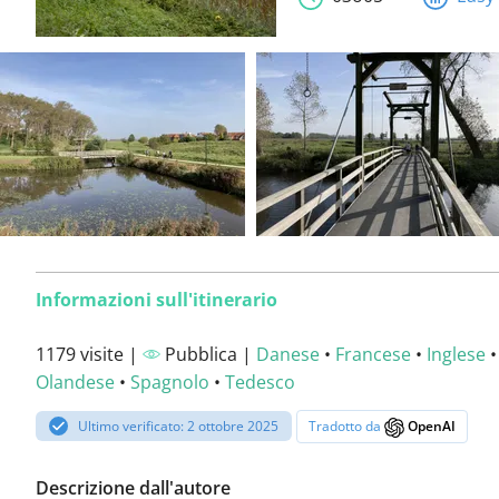
Informazioni sull'itinerario
1179 visite |
Pubblica |
Danese
•
Francese
•
Inglese
•
Olandese
•
Spagnolo
•
Tedesco
Ultimo verificato: 2 ottobre 2025
Tradotto da
OpenAI
Descrizione dall'autore