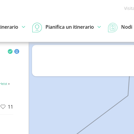
Visit
tinerario
Pianifica un itinerario
Nodi
Heist
»
11