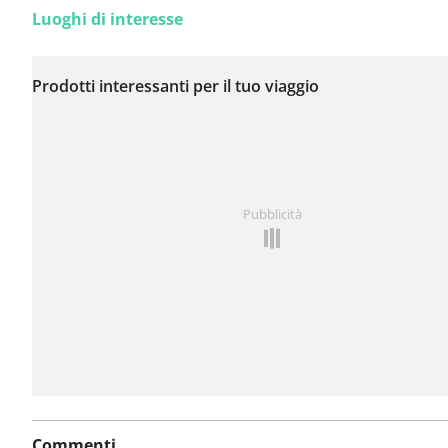
Luoghi di interesse
Non sono stati ancora
segnalati problemi su
Prodotti interessanti per il tuo viaggio
questo itinerario.
Hai notato qualcosa su questo itinerario?
Aggiungere 
Pubblicità
problema
Commenti