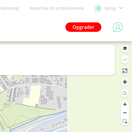
ndvisning
RouteYou for professionelle
Sprog
Opgrader