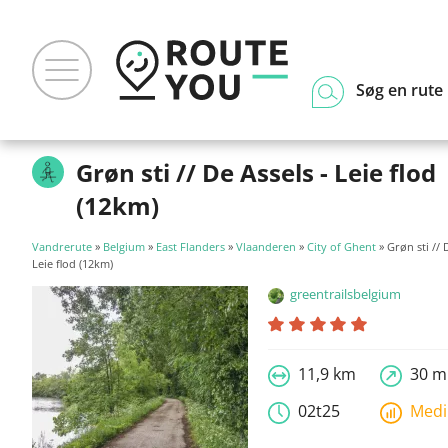
Søg en rute
Grøn sti // De Assels - Leie flod
(12km)
Vandrerute
»
Belgium
»
East Flanders
»
Vlaanderen
»
City of Ghent
» Grøn sti // 
Leie flod (12km)
greentrailsbelgium
11,9 km
30 m
02t25
Med