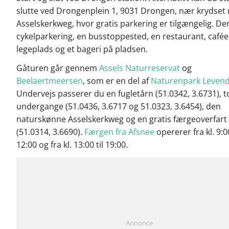
slutte ved Drongenplein 1, 9031 Drongen, nær krydset
Asselskerkweg, hvor gratis parkering er tilgængelig. De
cykelparkering, en busstoppested, en restaurant, cafée
legeplads og et bageri på pladsen.
Gåturen går gennem
Assels Naturreservat
og
Beelaertmeersen
, som er en del af
Naturenpark Levend
Undervejs passerer du en fugletårn (51.0342, 3.6731), t
undergange (51.0436, 3.6717 og 51.0323, 3.6454), den
naturskønne Asselskerkweg og en gratis færgeoverfart
(51.0314, 3.6690).
Færgen fra Afsnee
opererer fra kl. 9:00
12:00 og fra kl. 13:00 til 19:00.
Annonce