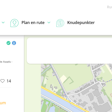
Ru
Plan en rute
Knudepunkter
De Assels -
14
ium