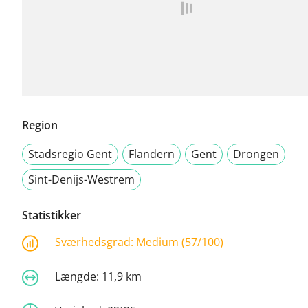
Region
Stadsregio Gent
Flandern
Gent
Drongen
Sint-Denijs-Westrem
Statistikker
Sværhedsgrad:
Medium (57/100)
Længde:
11,9 km