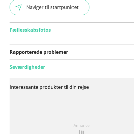
Naviger til startpunktet
Fællesskabsfotos
Rapporterede problemer
Seværdigheder
Der er endnu ikke
rapporteret nogen
Interessante produkter til din rejse
problemer på denne
rute.
Har du lagt mærke til noget på denne rute?
Tilføj et p
Annonce