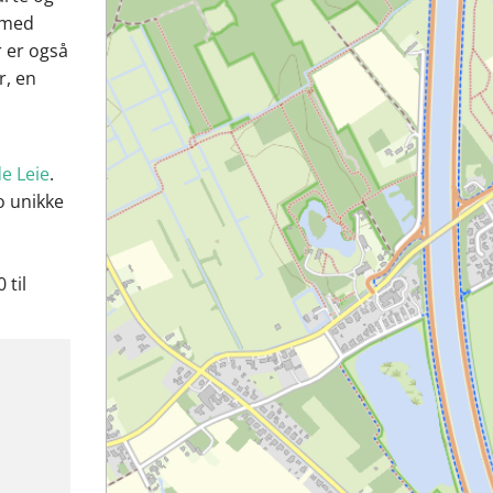
 med
r er også
r, en
e Leie
.
o unikke
 til