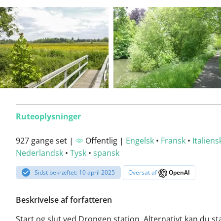
Ruteoplysninger
927 gange set |
Offentlig |
Engelsk
•
Fransk
•
Italiens
Nederlandsk
•
Tysk
•
spansk
Sidst bekræftet: 10 april 2025
Oversat af
OpenAI
Beskrivelse af forfatteren
Start og slut ved Drongen station. Alternativt kan du st