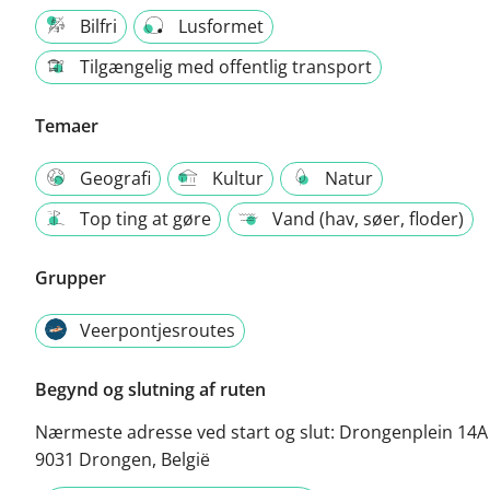
Bilfri
Lusformet
Tilgængelig med offentlig transport
Temaer
Geografi
Kultur
Natur
Top ting at gøre
Vand (hav, søer, floder)
Grupper
Veerpontjesroutes
Begynd og slutning af ruten
Nærmeste adresse ved start og slut:
Drongenplein 14A 
9031 Drongen, België