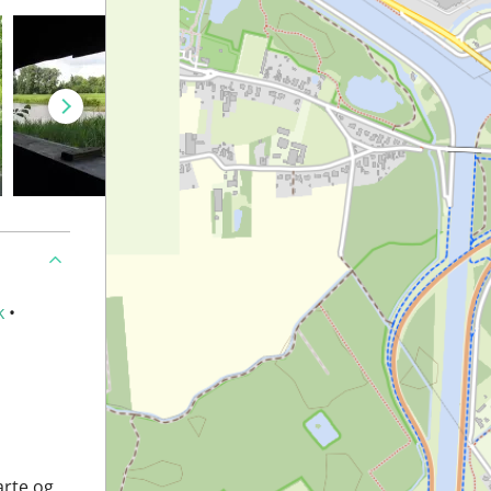
k
•
arte og