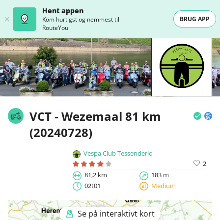
Hent appen
BRUG APP
Kom hurtigst og nemmest til
RouteYou
VCT - Wezemaal 81 km
(20240728)
Vespa Club Tessenderlo
2
81,2 km
183 m
02t01
Medium
Se på interaktivt kort