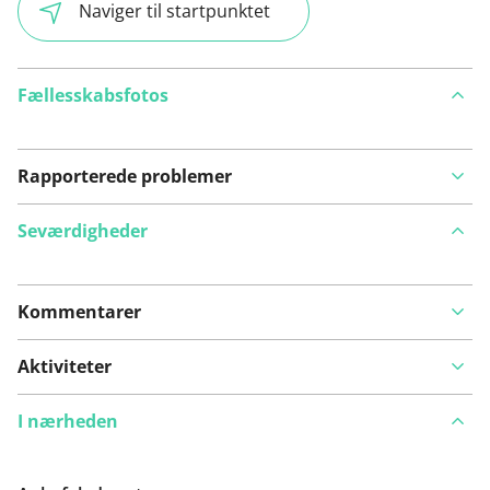
Naviger til startpunktet
Fællesskabsfotos
Rapporterede problemer
Seværdigheder
Kommentarer
Se på kort
Aktiviteter
I nærheden
Har du lagt mærke til noget på denne rute?
Tilføj et
problem