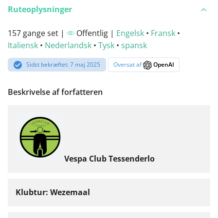
Ruteoplysninger
157 gange set |
Offentlig |
Engelsk
•
Fransk
•
Italiensk
•
Nederlandsk
•
Tysk
•
spansk
Sidst bekræftet: 7 maj 2025
Oversat af
OpenAI
Beskrivelse af forfatteren
Vespa Club Tessenderlo
Klubtur: Wezemaal