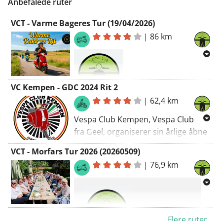
Anbefalede ruter
VCT - Varme Bageres Tur (19/04/2026)
|
86 km
VC Kempen - GDC 2024 Rit 2
Vespa Club
|
62,4 km
Tessenderlo
Vespa Club Kempen, Vespa Club
Intern Clubtur
fra Geel, organiserer sin årlige åbne
klubdag, nemlig Giro Della Campina
📅
Hvornår:
Søndag den 19. april
VCT - Morfars Tur 2026 (20260509)
V.
2026
|
76,9 km
Til denne lejlighed er der lavet to
⏰
Afgang:
13:00
ture.
📍
Afgang:
Klubhus Black & White
VC Kempen - GDC 2024 - Tur 1
📏
Afstand: ±
86 km
Flere ruter...