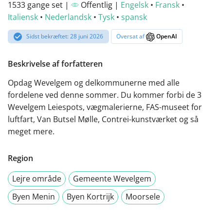
1533 gange set |
Offentlig |
Engelsk
•
Fransk
•
Italiensk
•
Nederlandsk
•
Tysk
•
spansk
Sidst bekræftet: 28 juni 2026
Oversat af
OpenAI
Beskrivelse af forfatteren
Opdag Wevelgem og delkommunerne med alle
fordelene ved denne sommer. Du kommer forbi de 3
Wevelgem Leiespots, vægmalerierne, FAS-museet for
luftfart, Van Butsel Mølle, Contrei-kunstværket og så
meget mere.
Region
Lejre område
Gemeente Wevelgem
Byen Menin
Byen Kortrijk
Moorsele