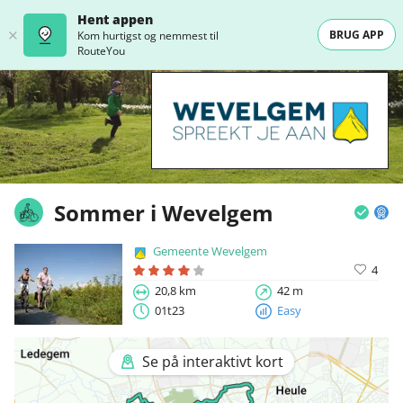
Hent appen
BRUG APP
Kom hurtigst og nemmest til
RouteYou
Sommer i Wevelgem
Gemeente Wevelgem
4
20,8 km
42 m
01t23
Easy
Se på interaktivt kort