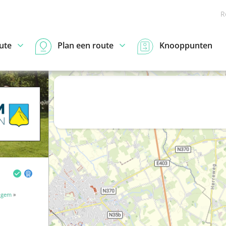
R
ute
Plan een route
Knooppunten
lgem
»