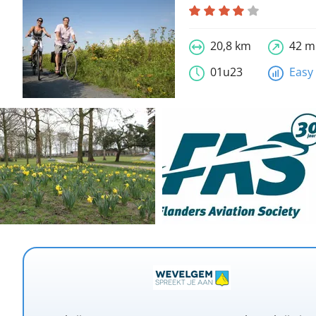
20,8 km
42 m
01u23
Easy