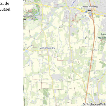
s, de
Butsel