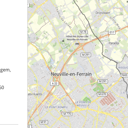
lgem,
60