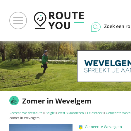
Zoek een ro
Zomer in Wevelgem
Recreatieve fietsroute
»
België
»
West-Vlaanderen
»
Leiestreek
»
Gemeente Weve
Zomer in Wevelgem
Gemeente Wevelgem