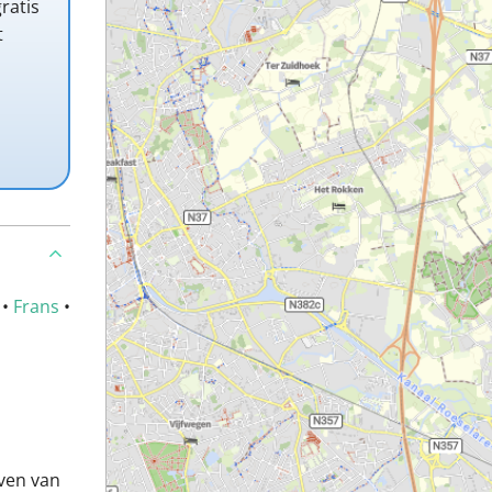
ratis
t
•
Frans
•
ven van