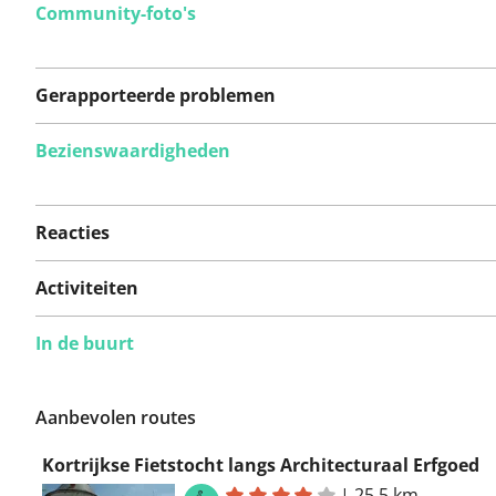
Community-foto's
Gerapporteerde problemen
Bezienswaardigheden
Er zijn nog geen
problemen op deze
Reacties
route gerapporteerd.
Activiteiten
In de buurt
Iets opgevallen op deze route?
Probleem toevoegen
Aanbevolen routes
Kortrijkse Fietstocht langs Architecturaal Erfgoed
|
25,5 km