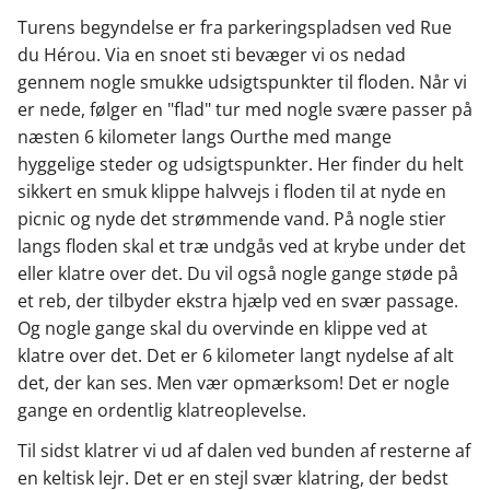
Turens begyndelse er fra parkeringspladsen ved Rue
du Hérou. Via en snoet sti bevæger vi os nedad
gennem nogle smukke udsigtspunkter til floden. Når vi
er nede, følger en "flad" tur med nogle svære passer på
næsten 6 kilometer langs Ourthe med mange
hyggelige steder og udsigtspunkter. Her finder du helt
sikkert en smuk klippe halvvejs i floden til at nyde en
picnic og nyde det strømmende vand. På nogle stier
langs floden skal et træ undgås ved at krybe under det
eller klatre over det. Du vil også nogle gange støde på
et reb, der tilbyder ekstra hjælp ved en svær passage.
Og nogle gange skal du overvinde en klippe ved at
klatre over det. Det er 6 kilometer langt nydelse af alt
det, der kan ses. Men vær opmærksom! Det er nogle
gange en ordentlig klatreoplevelse.
Til sidst klatrer vi ud af dalen ved bunden af resterne af
en keltisk lejr. Det er en stejl svær klatring, der bedst