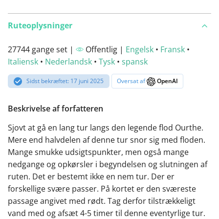
Ruteoplysninger
27744 gange set |
Offentlig |
Engelsk
•
Fransk
•
Italiensk
•
Nederlandsk
•
Tysk
•
spansk
Sidst bekræftet: 17 juni 2025
Oversat af
OpenAI
Beskrivelse af forfatteren
Sjovt at gå en lang tur langs den legende flod Ourthe.
Mere end halvdelen af denne tur snor sig med floden.
Mange smukke udsigtspunkter, men også mange
nedgange og opkørsler i begyndelsen og slutningen af
ruten. Det er bestemt ikke en nem tur. Der er
forskellige svære passer. På kortet er den sværeste
passage angivet med rødt. Tag derfor tilstrækkeligt
vand med og afsæt 4-5 timer til denne eventyrlige tur.