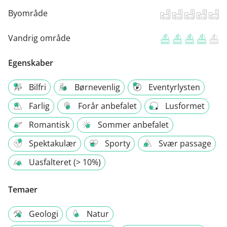
Byområde
Vandrig område
Egenskaber
Bilfri
Børnevenlig
Eventyrlysten
Farlig
Forår anbefalet
Lusformet
Romantisk
Sommer anbefalet
Spektakulær
Sporty
Svær passage
Uasfalteret (> 10%)
Temaer
Geologi
Natur