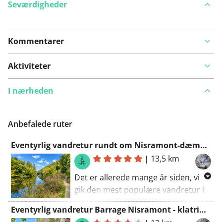
Seværdigheder
Kommentarer
Se på kort
Aktiviteter
I nærheden
Har du lagt mærke til noget på denne rute?
Tilføj et
problem
Anbefalede ruter
Eventyrlig vandretur rundt om Nisramont-dæmningen
|
13,5 km
Det er allerede mange år siden, vi
gik den mest populære vandretur i
denne region, turen rundt om
Eventyrlig vandretur Barrage Nisramont - klatring over Le Herou - vadning gennem Ourthe
Nisramont-dæmningssøen. Første