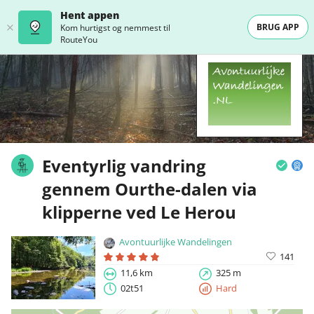
Hent appen
BRUG APP
Kom hurtigst og nemmest til
RouteYou
Eventyrlig vandring
gennem Ourthe-dalen via
klipperne ved Le Herou
Avontuurlijke Wandelingen
141
11,6 km
325 m
02t51
Hard