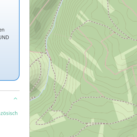
en
 UND
nzösisch