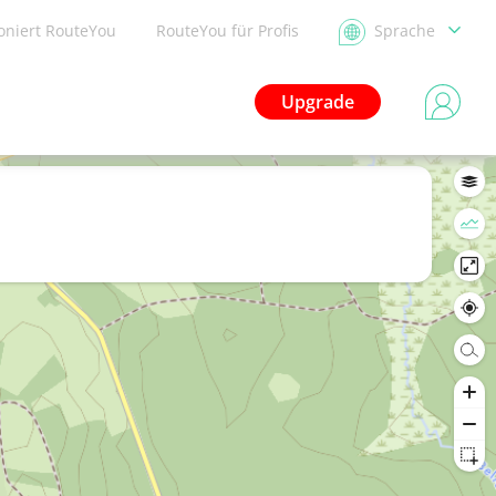
ioniert RouteYou
RouteYou für Profis
Sprache
Upgrade