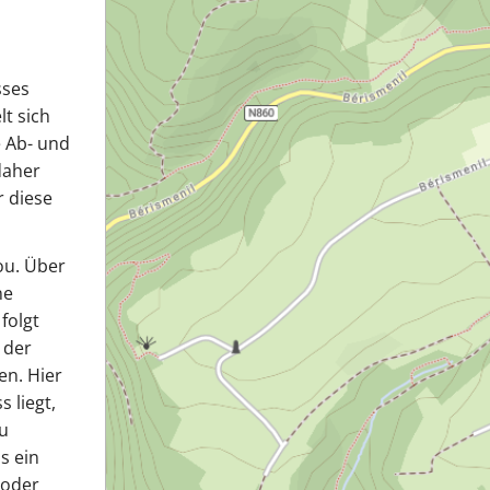
sses
t sich
e Ab- und
daher
r diese
ou. Über
ne
folgt
 der
en. Hier
 liegt,
u
s ein
 oder