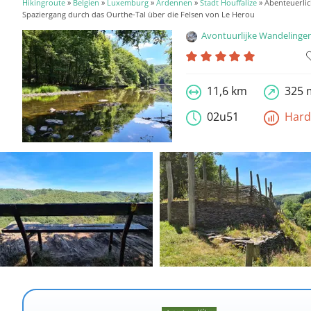
Hikingroute
»
Belgien
»
Luxemburg
»
Ardennen
»
Stadt Houffalize
» Abenteuerli
Spaziergang durch das Ourthe-Tal über die Felsen von Le Herou
Avontuurlijke Wandelinge
11,6 km
325 
02u51
Har