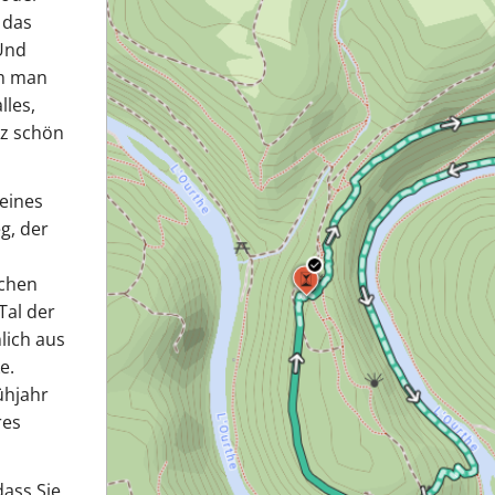
 das
 Und
em man
lles,
nz schön
 eines
eg, der
schen
Tal der
lich aus
e.
ühjahr
res
ass Sie