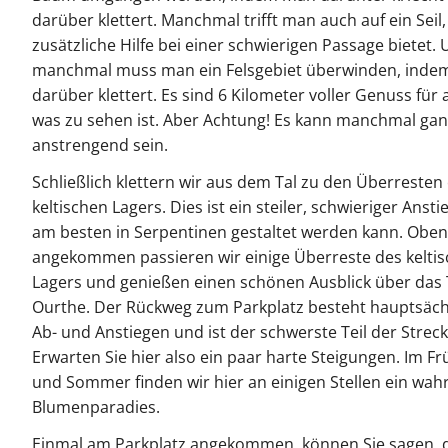
darüber klettert. Manchmal trifft man auch auf ein Seil,
zusätzliche Hilfe bei einer schwierigen Passage bietet.
manchmal muss man ein Felsgebiet überwinden, ind
darüber klettert. Es sind 6 Kilometer voller Genuss für a
was zu sehen ist. Aber Achtung! Es kann manchmal ga
anstrengend sein.
Schließlich klettern wir aus dem Tal zu den Überresten
keltischen Lagers. Dies ist ein steiler, schwieriger Ansti
am besten in Serpentinen gestaltet werden kann. Oben
angekommen passieren wir einige Überreste des kelti
Lagers und genießen einen schönen Ausblick über das 
Ourthe. Der Rückweg zum Parkplatz besteht hauptsäch
Ab- und Anstiegen und ist der schwerste Teil der Streck
Erwarten Sie hier also ein paar harte Steigungen. Im Fr
und Sommer finden wir hier an einigen Stellen ein wah
Blumenparadies.
Einmal am Parkplatz angekommen, können Sie sagen, d