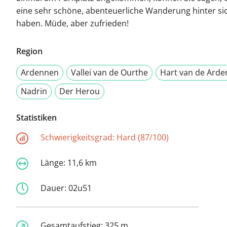
eine sehr schöne, abenteuerliche Wanderung hinter si
haben. Müde, aber zufrieden!
Region
Ardennen
Vallei van de Ourthe
Hart van de Ard
Nadrin
Der Herou
Statistiken
Schwierigkeitsgrad:
Hard (87/100)
Länge:
11,6 km
Dauer:
02u51
Gesamtaufstieg:
325 m