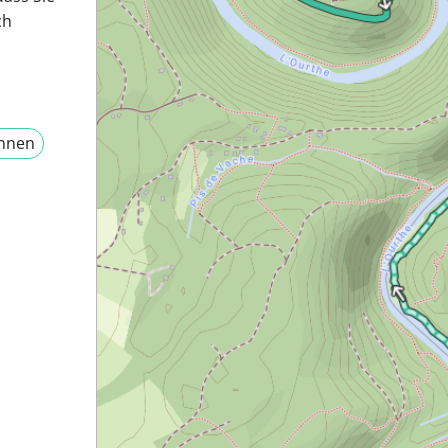
ch
ennen