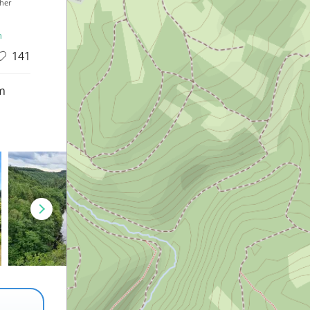
cher
n
141
m
d