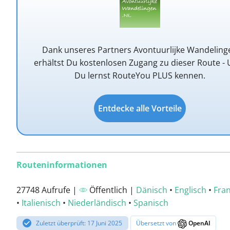
Dank unseres Partners Avontuurlijke Wandeling
erhältst Du kostenlosen Zugang zu dieser Route -
Du lernst RouteYou PLUS kennen.
Entdecke alle Vorteile
Routeninformationen
27748 Aufrufe |
Öffentlich |
Dänisch
•
Englisch
•
Fra
•
Italienisch
•
Niederländisch
•
Spanisch
Zuletzt überprüft: 17 Juni 2025
Übersetzt von
OpenAI