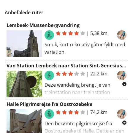
Anbefalede ruter
Lembeek-Mussenbergvandring
|
5,38 km
Smuk, kort rekreativ gåtur fyldt med
variation.
Van Station Lembeek naar Station Sint-Genesius-rode
|
22,2 km
Deze wandeling brengt je van
treinstation naar treinstation
(Lembeek-Waterloo) over het
Halle Pilgrimsrejse fra Oostrozebeke
virtuele
|
74,2 km
wandelknooppuntennetwerk.
Den berømte pilgrimsrejse fra
Oostrozebeke til Halle. Dette er den