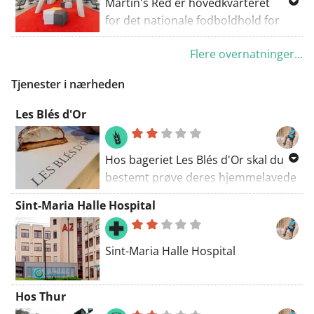
Martin's Red er hovedkvarteret
Alsembergsesteenweg, 676
for det nationale fodboldhold for
Belgien og tilbyder indkvartering i
Flere overnatninger...
Tubize, 19 km fra Bruxelles.
Gæsterne kan nyde den egen
Tjenester i nærheden
restaurant og en sportsbar.
Les Blés d'Or
Hos bageriet Les Blés d'Or skal du
bestemt prøve deres hjemmelavede
mellow cakes.
Sint-Maria Halle Hospital
Sint-Maria Halle Hospital
Hos Thur