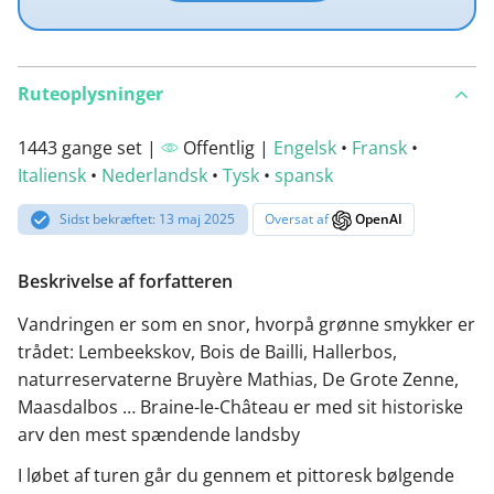
Ruteoplysninger
1443 gange set |
Offentlig |
Engelsk
•
Fransk
•
Italiensk
•
Nederlandsk
•
Tysk
•
spansk
Sidst bekræftet: 13 maj 2025
Oversat af
OpenAI
Beskrivelse af forfatteren
Vandringen er som en snor, hvorpå grønne smykker er
trådet: Lembeekskov, Bois de Bailli, Hallerbos,
naturreservaterne Bruyère Mathias, De Grote Zenne,
Maasdalbos … Braine-le-Château er med sit historiske
arv den mest spændende landsby
I løbet af turen går du gennem et pittoresk bølgende