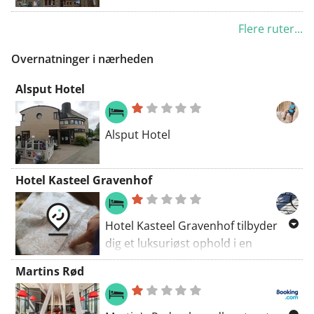
korteste vej, du kan tage. Derfor går
Flere ruter...
du ofte langs travle veje.
Overnatninger i nærheden
Alsput Hotel
Alsput Hotel
Hotel Kasteel Gravenhof
Hotel Kasteel Gravenhof tilbyder
dig et luksuriøst ophold i en
rummelig ramme.
Martins Rød
Reservation kan foretages på 02 /
380 44 99.
INFO: