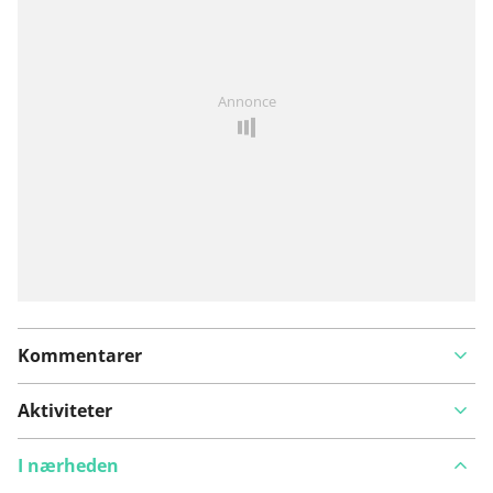
Har du lagt mærke til noget på denne rute?
Tilføj et
Annonce
problem
Kommentarer
Aktiviteter
I nærheden