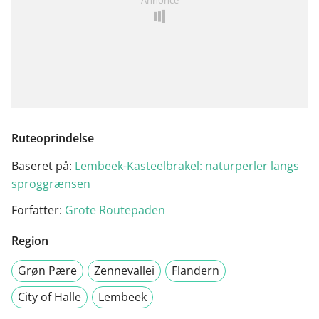
Ruteoprindelse
Baseret på:
Lembeek-Kasteelbrakel: naturperler langs
sproggrænsen
Forfatter:
Grote Routepaden
Region
Grøn Pære
Zennevallei
Flandern
City of Halle
Lembeek