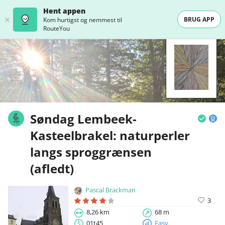
Hent appen
BRUG APP
Kom hurtigst og nemmest til
RouteYou
Søndag Lembeek-
Kasteelbrakel: naturperler
langs sproggrænsen
(afledt)
Pascal Brackman
3
8,26 km
68 m
01t45
Easy