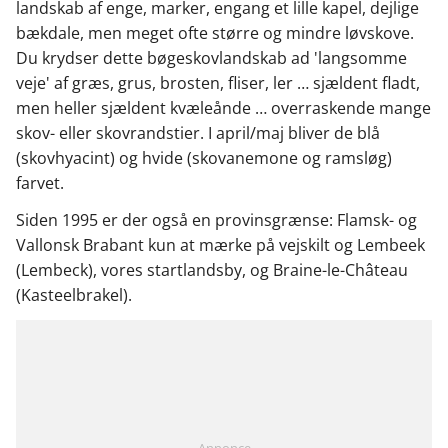
landskab af enge, marker, engang et lille kapel, dejlige
bækdale, men meget ofte større og mindre løvskove.
Du krydser dette bøgeskovlandskab ad 'langsomme
veje' af græs, grus, brosten, fliser, ler … sjældent fladt,
men heller sjældent kvæleånde … overraskende mange
skov- eller skovrandstier. I april/maj bliver de blå
(skovhyacint) og hvide (skovanemone og ramsløg)
farvet.
Siden 1995 er der også en provinsgrænse: Flamsk- og
Vallonsk Brabant kun at mærke på vejskilt og Lembeek
(Lembeck), vores startlandsby, og Braine-le-Château
(Kasteelbrakel).
Annonce