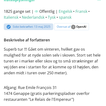
1825 gange set |
Offentlig |
Engelsk
•
Fransk
•
Italiensk
•
Nederlandsk
•
Tysk
•
spansk
Sidst bekræftet: 13 maj 2025
Oversat af
OpenAI
Beskrivelse af forfatteren
Superb tur !!! Gået om vinteren, hvilket gav os
mulighed for at nyde solen selv i skoven. Stort set hele
turen er i marker eller skov og to små strækninger af
vej (den ene i starten for at komme op til højden, den
anden midt i turen over 250 meter).
Afgang: Rue Emile François 31
1474 Genappe (gratis parkeringspladser overfor
restauranten "Le Relais de l'Empereur")