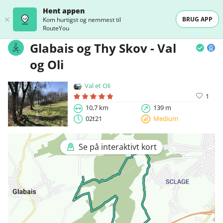
Hent appen
BRUG APP
Kom hurtigst og nemmest til
RouteYou
Glabais og Thy Skov - Val
og Oli
Val et Oli
1
10,7 km
139 m
02t21
Medium
Se på interaktivt kort