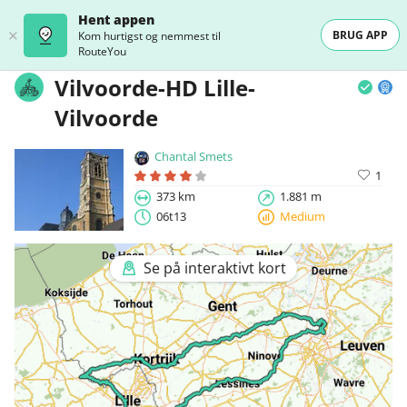
Hent appen
BRUG APP
Kom hurtigst og nemmest til
RouteYou
Vilvoorde-HD Lille-
Vilvoorde
Chantal Smets
1
373 km
1.881 m
06t13
Medium
Se på interaktivt kort