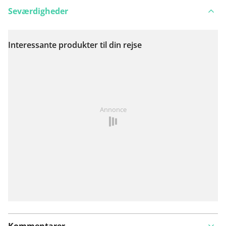
Seværdigheder
Interessante produkter til din rejse
Se på kort
Har du lagt mærke til noget på denne rute?
Tilføj et
Annonce
problem
Kommentarer