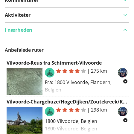
Aktiviteter
I nærheden
Anbefalede ruter
Vilvoorde-Reus fra Schimmert-Vilvoorde
|
275 km
Fra: 1800 Vilvoorde, Flandern,
Belgien
Til: 1800 Vilvoorde, Flandern, Belgien
Vilvoorde-Chargebuze/HogeDijken/Zoutekreek/KasteelvanPoeke-Vilvoorde
Ruting: Motor - smukkest
|
298 km
1800 Vilvoorde, Belgien
1800 Vilvoorde, Belgien