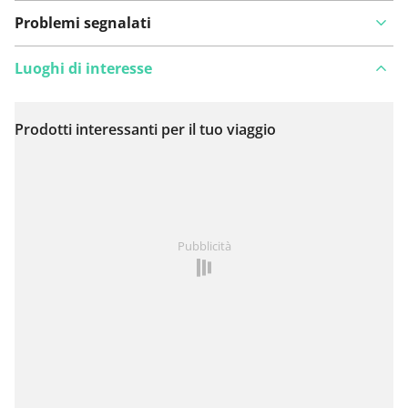
Problemi segnalati
Luoghi di interesse
Prodotti interessanti per il tuo viaggio
Visualizza sulla mappa
Hai notato qualcosa su questo itinerario?
Aggiungere
Pubblicità
un problema