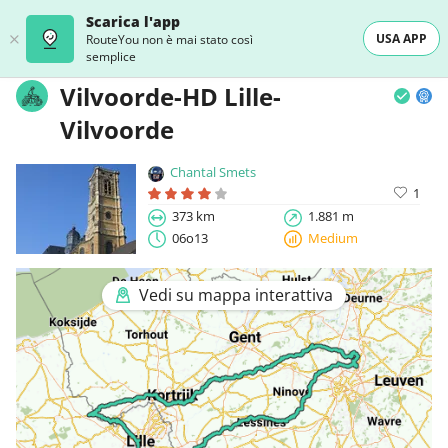
Scarica l'app
USA APP
RouteYou non è mai stato così
semplice
Vilvoorde-HD Lille-
Vilvoorde
Chantal Smets
1
373 km
1.881 m
06o13
Medium
Vedi su mappa interattiva