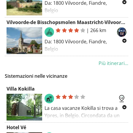
Da: 1800 Vilvoorde, Fiandre,
Belgio
A: 1800 Vilvoorde, Fiandre, Belgio
Vilvoorde-de Bisschopsmolen Maastricht-Vilvoorde
Routing: Motore - più bello
|
266 km
Da: 1800 Vilvoorde, Fiandre,
Belgio
A: 1800 Vilvoorde, Fiandre, Belgio
Più itinerari...
Routing: Motore - più bella
Sistemazioni nelle vicinanze
Villa Kokilla
La casa vacanze Kokilla si trova a
Ypres, in Belgio. Circondata da un
bosco e in un'area particolarmente
Hotel Vé
tranquilla, potrete ricaricare le