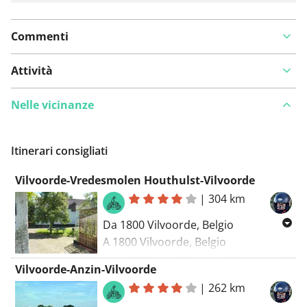
Commenti
Attività
Nelle vicinanze
Itinerari consigliati
Vilvoorde-Vredesmolen Houthulst-Vilvoorde
|
304 km
Da 1800 Vilvoorde, Belgio
A 1800 Vilvoorde, Belgio
Routing Motore - migliore
Vilvoorde-Anzin-Vilvoorde
|
262 km