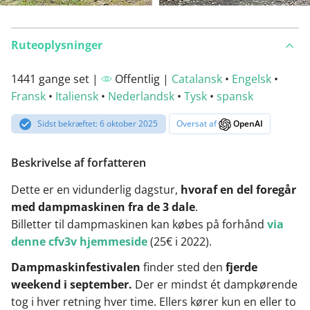
Ruteoplysninger
1441 gange set |
Offentlig |
Catalansk
•
Engelsk
•
Fransk
•
Italiensk
•
Nederlandsk
•
Tysk
•
spansk
Sidst bekræftet: 6 oktober 2025
Oversat af
OpenAI
Beskrivelse af forfatteren
Dette er en vidunderlig dagstur,
hvoraf en del foregår
med dampmaskinen fra de 3 dale
.
Billetter til dampmaskinen kan købes på forhånd
via
denne cfv3v hjemmeside
(25€ i 2022).
Dampmaskinfestivalen
finder sted den
fjerde
weekend i september.
Der er mindst ét dampkørende
tog i hver retning hver time. Ellers kører kun en eller to