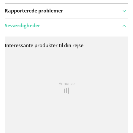
Rapporterede problemer
Seværdigheder
Interessante produkter til din rejse
Se på kort
Har du lagt mærke til noget på denne rute?
Tilføj et
Annonce
problem