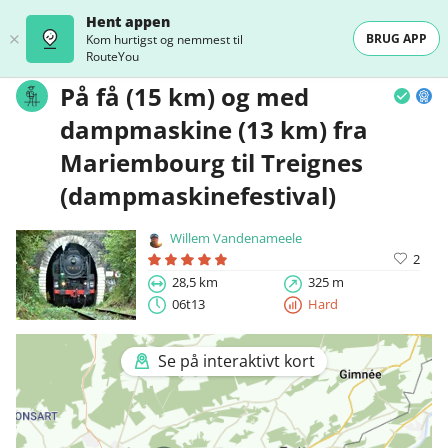
Hent appen
BRUG APP
Kom hurtigst og nemmest til
RouteYou
På få (15 km) og med
dampmaskine (13 km) fra
Mariembourg til Treignes
(dampmaskinefestival)
Willem Vandenameele
2
28,5 km
325 m
06t13
Hard
Se på interaktivt kort