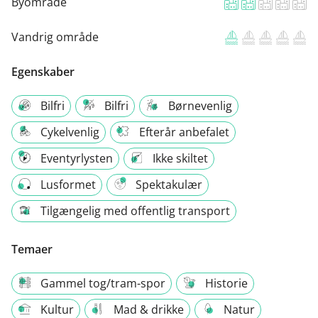
Byområde
Vandrig område
Egenskaber
Bilfri
Bilfri
Børnevenlig
Cykelvenlig
Efterår anbefalet
Eventyrlysten
Ikke skiltet
Lusformet
Spektakulær
Tilgængelig med offentlig transport
Temaer
Gammel tog/tram-spor
Historie
Kultur
Mad & drikke
Natur