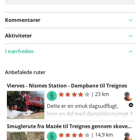
Kommentarer
Aktiviteter
I nærheden
Anbefalede ruter
Vierves - Nismes Station - Dampbane til Treignes
|
23 km
Dette er en smuk dagsudflugt,
hvor en del med damplokomotivet 3
dalene bliver gjort.
Smuglerute fra Mazée til Treignes gennem skoven (432 hm)
Første vandringsafsnit fra Vierves til
|
14,9 km
Nismes station (8,5 km). Hvis