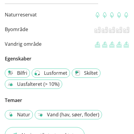
Naturreservat
Byområde
Vandrig område
Egenskaber
Bilfri
Lusformet
Skiltet
Uasfalteret (> 10%)
Temaer
Natur
Vand (hav, søer, floder)