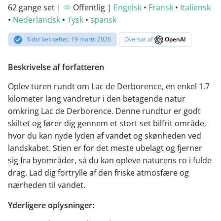
62 gange set |
Offentlig |
Engelsk
•
Fransk
•
Italiensk
•
Nederlandsk
•
Tysk
•
spansk
Sidst bekræftet: 19 marts 2026
Oversat af
OpenAI
Beskrivelse af forfatteren
Oplev turen rundt om Lac de Derborence, en enkel 1,7
kilometer lang vandretur i den betagende natur
omkring Lac de Derborence. Denne rundtur er godt
skiltet og fører dig gennem et stort set bilfrit område,
hvor du kan nyde lyden af vandet og skønheden ved
landskabet. Stien er for det meste ubelagt og fjerner
sig fra byområder, så du kan opleve naturens ro i fulde
drag. Lad dig fortrylle af den friske atmosfære og
nærheden til vandet.
Yderligere oplysninger: