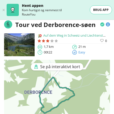
Hent appen
BRUG APP
Kom hurtigst og nemmest til
RouteYou
Tour ved Derborence-søen
Auf dem Weg in Schweiz und Liechtenstein
0
1,7 km
21 m
00t22
Easy
Se på interaktivt kort